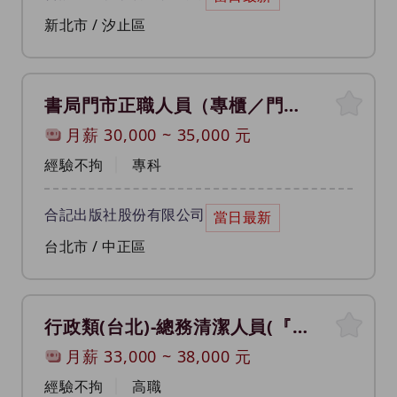
新北市 / 汐止區
書局門市正職人員（專櫃／門市（人員／儲備幹部））
月薪
30,000
~
35,000
元
經驗不拘
專科
合記出版社股份有限公司
當日最新
台北市 / 中正區
行政類(台北)-總務清潔人員(『定額僱用』員額，歡迎或優先僱用原住民)（大樓及辦公室清潔員）
月薪
33,000
~
38,000
元
經驗不拘
高職