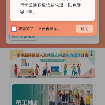
查詢
灣就業通客服信箱求證，以免受
騙上當。
家事服務員
短期工作(含育嬰留停職代)
上市上櫃
行政後勤
物流司機
我知道了，不要再顯示。
關閉
有心友善職場
廣告輪播區
前一張廣告
後一張
勞工補助