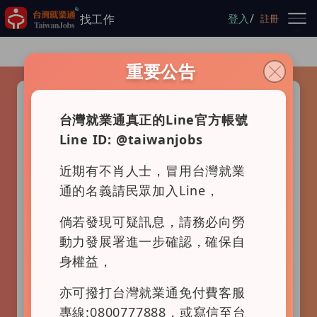
跳到主要內容
/
找工作
登入
註冊
重要公告
請選擇查詢項目
查職務
查公司
地圖找工作
台灣就業通真正的Line官方帳號
Line ID: @taiwanjobs
近期有不肖人士，冒用台灣就業
通的名義請民眾加入Line，
倘若發現可疑訊息，請務必向勞
動力發展署進一步確認，確保自
身權益，
亦可撥打台灣就業通免付費客服
專線:0800777888，或寫信至台