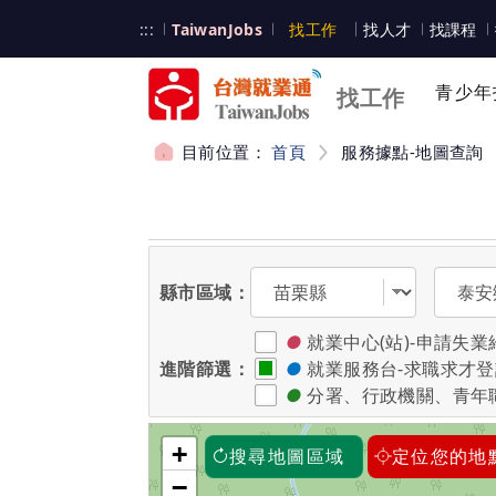
跳到主要內容
台灣就業通
:::
TaiwanJobs
找工作
找人才
找課程
台灣就業通
青少年
找工作
目前位置：
首頁
服務據點-地圖查詢
:::
選擇縣市
選擇區
縣市區域：
●
就業中心(站)-申請
進階篩選：
●
就業服務台-求職求才
●
分署、行政機關、青年
+
搜尋地圖區域
定位您的地
−