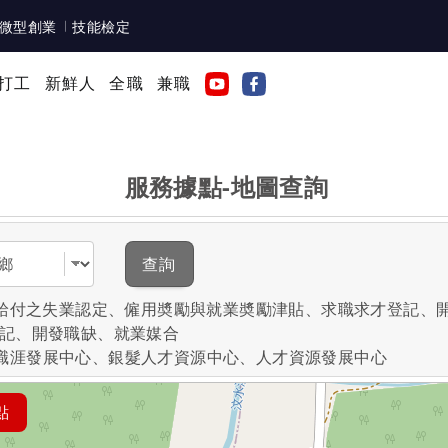
微型創業
技能檢定
打工
新鮮人
全職
兼職
服務據點-地圖查詢
域
查詢
失業給付之失業認定、僱用奬勵與就業奬勵津貼、求職求才登記、
登記、開發職缺、就業媒合
職涯發展中心、銀髮人才資源中心、人才資源發展中心
點