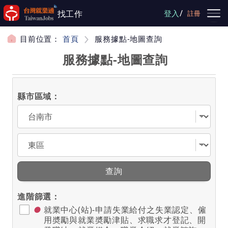
跳到主要內容
/
找工作
登入
註冊
目前位置：
首頁
服務據點-地圖查詢
服務據點-地圖查詢
縣市區域：
選擇縣市
選擇區域
查詢
進階篩選：
●
就業中心(站)-申請失業給付之失業認定、僱
用奬勵與就業奬勵津貼、求職求才登記、開