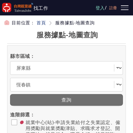
跳到主要內容
/
找工作
登入
註冊
目前位置：
首頁
服務據點-地圖查詢
服務據點-地圖查詢
縣市區域：
選擇縣市
選擇區域
查詢
進階篩選：
●
就業中心(站)-申請失業給付之失業認定、僱
用奬勵與就業奬勵津貼、求職求才登記、開