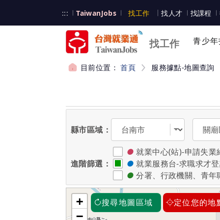
跳到主要內容
台灣就業通
:::
TaiwanJobs
找工作
找人才
找課程
台灣就業通
青少年
找工作
目前位置：
首頁
服務據點-地圖查詢
:::
選擇縣市
選擇區
縣市區域：
●
就業中心(站)-申請
進階篩選：
●
就業服務台-求職求才
●
分署、行政機關、青年
+
搜尋地圖區域
定位您的地
−