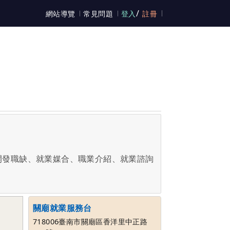
/
網站導覽
常見問題
登入
註冊
開發職缺、就業媒合、職業介紹、就業諮詢
關廟就業服務台
718006臺南市關廟區香洋里中正路