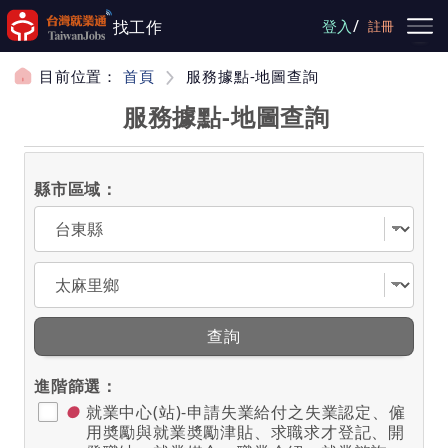
跳到主要內容
/
找工作
登入
註冊
目前位置：
首頁
服務據點-地圖查詢
服務據點-地圖查詢
縣市區域：
選擇縣市
選擇區域
查詢
進階篩選：
●
就業中心(站)-申請失業給付之失業認定、僱
用奬勵與就業奬勵津貼、求職求才登記、開