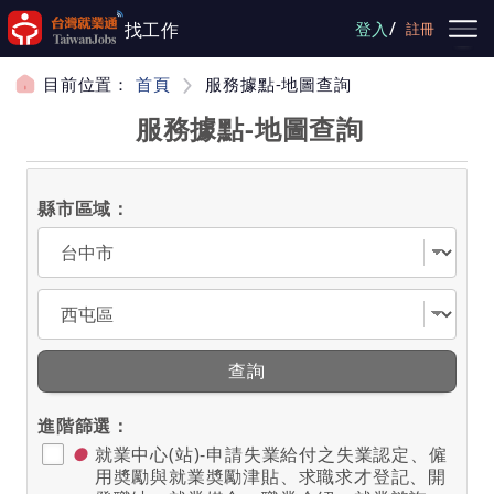
跳到主要內容
/
找工作
登入
註冊
目前位置：
首頁
服務據點-地圖查詢
服務據點-地圖查詢
縣市區域：
選擇縣市
選擇區域
查詢
進階篩選：
●
就業中心(站)-申請失業給付之失業認定、僱
用奬勵與就業奬勵津貼、求職求才登記、開