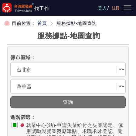
跳到主要內容
/
找工作
登入
註冊
目前位置：
首頁
服務據點-地圖查詢
服務據點-地圖查詢
縣市區域：
選擇縣市
選擇區域
查詢
進階篩選：
●
就業中心(站)-申請失業給付之失業認定、僱
用奬勵與就業奬勵津貼、求職求才登記、開