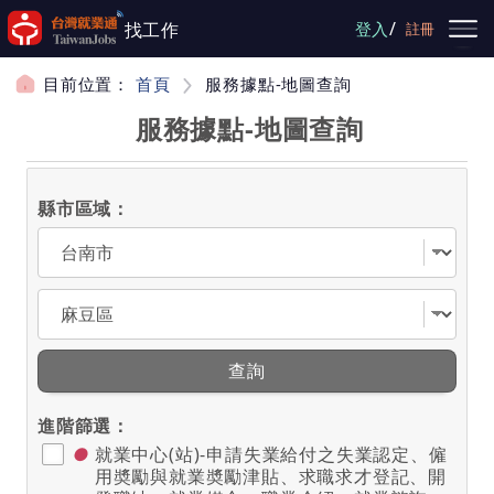
跳到主要內容
/
找工作
登入
註冊
目前位置：
首頁
服務據點-地圖查詢
服務據點-地圖查詢
縣市區域：
選擇縣市
選擇區域
查詢
進階篩選：
●
就業中心(站)-申請失業給付之失業認定、僱
用奬勵與就業奬勵津貼、求職求才登記、開