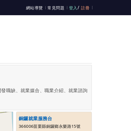
/
網站導覽
常見問題
登入
註冊
開發職缺、就業媒合、職業介紹、就業諮詢
銅鑼就業服務台
366006苗栗縣銅鑼鄉永樂路15號