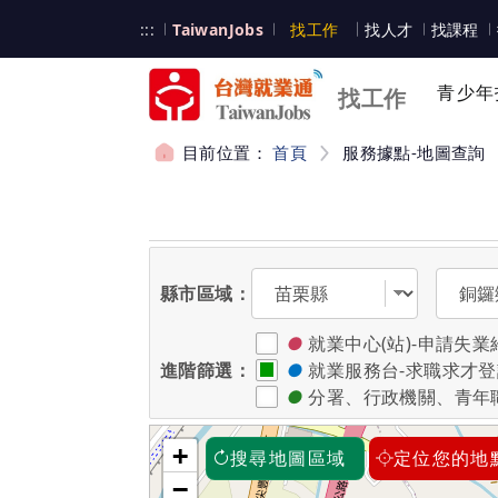
跳到主要內容
台灣就業通
:::
TaiwanJobs
找工作
找人才
找課程
台灣就業通
青少年
找工作
目前位置：
首頁
服務據點-地圖查詢
:::
選擇縣市
選擇區
縣市區域：
●
就業中心(站)-申請
進階篩選：
●
就業服務台-求職求才
●
分署、行政機關、青年
+
搜尋地圖區域
定位您的地
−