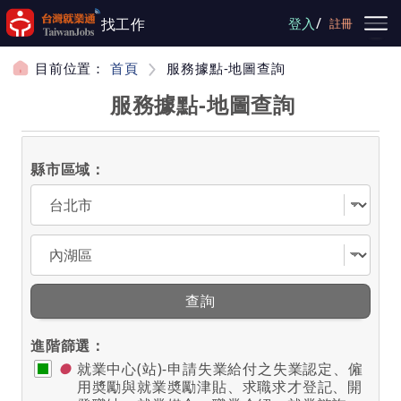
跳到主要內容
/
找工作
登入
註冊
目前位置：
首頁
服務據點-地圖查詢
服務據點-地圖查詢
縣市區域：
選擇縣市
選擇區域
查詢
進階篩選：
●
就業中心(站)-申請失業給付之失業認定、僱
用奬勵與就業奬勵津貼、求職求才登記、開