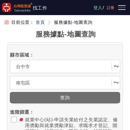
跳到主要內容
/
找工作
登入
註冊
目前位置：
首頁
服務據點-地圖查詢
服務據點-地圖查詢
縣市區域：
選擇縣市
選擇區域
查詢
進階篩選：
●
就業中心(站)-申請失業給付之失業認定、僱
用奬勵與就業奬勵津貼、求職求才登記、開