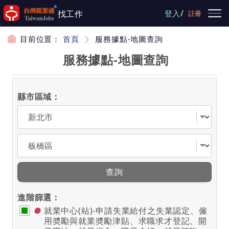
跳到主要內容
/
找工作
登入
註冊
目前位置：
首頁
服務據點-地圖查詢
服務據點-地圖查詢
縣市區域：
選擇縣市
選擇區域
查詢
進階篩選：
●
就業中心(站)-申請失業給付之失業認定、僱
用奬勵與就業奬勵津貼、求職求才登記、開