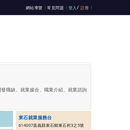
/
網站導覽
常見問題
登入
註冊
開發職缺、就業媒合、職業介紹、就業諮詢
東石就業服務台
614007嘉義縣東石鄉東石村3之5號