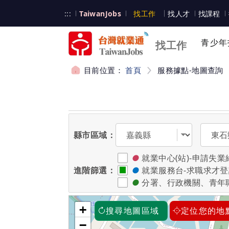
跳到主要內容
台灣就業通
:::
TaiwanJobs
找工作
找人才
找課程
台灣就業通
青少年
找工作
目前位置：
首頁
服務據點-地圖查詢
:::
選擇縣市
選擇區
縣市區域：
●
就業中心(站)-申請
進階篩選：
●
就業服務台-求職求才
●
分署、行政機關、青年
+
搜尋地圖區域
定位您的地
−