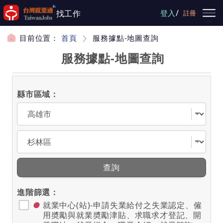
跳到主要內容
/
找工作
登入
註冊
目前位置：
首頁
服務據點-地圖查詢
服務據點-地圖查詢
縣市區域：
選擇縣市
選擇區域
查詢
進階篩選：
●
就業中心(站)-申請失業給付之失業認定、僱
用奬勵與就業奬勵津貼、求職求才登記、開