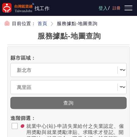
跳到主要內容
/
找工作
登入
註冊
目前位置：
首頁
服務據點-地圖查詢
服務據點-地圖查詢
縣市區域：
選擇縣市
選擇區域
查詢
進階篩選：
●
就業中心(站)-申請失業給付之失業認定、僱
用奬勵與就業奬勵津貼、求職求才登記、開