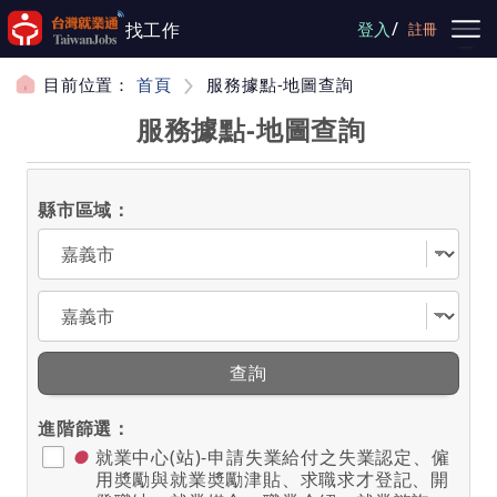
跳到主要內容
/
找工作
登入
註冊
目前位置：
首頁
服務據點-地圖查詢
服務據點-地圖查詢
縣市區域：
選擇縣市
選擇區域
查詢
進階篩選：
●
就業中心(站)-申請失業給付之失業認定、僱
用奬勵與就業奬勵津貼、求職求才登記、開