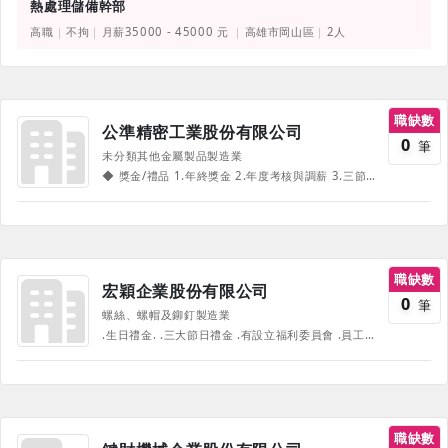
熱處理儲備幹部
高職
不拘
月薪35000 - 45000 元
高雄市岡山區
2人
職缺數
公準精密工業股份有限公司
0
筆
未分類其他金屬製品製造業
◆ 獎金/禮品 1.年終獎金 2.年度考核與調薪 3.三節獎金/禮品 4.勞動節獎品/禮品 ◆休閒及福利 1.國內旅遊 2.部門聚餐 3.員工制服 4.免費停車位 ◆ 制度類 1.完整專業領域培教育訓練 2.完善升遷轉職調薪制度 ◆ 請 / 休假制度 1.週休二日 2.特休/年假 3.陪產假 4.家庭照顧假 5.女性同仁生理假 ◆ 補助類 1.結婚禮金 2.生育津貼 3.喪葬補助 4.伙食補助 ◆其他 特約商店 定期健康檢查
職缺數
宏穎企業股份有限公司
0
筆
螺絲、螺帽及鉚釘製造業
.生日禮金. .三大節日禮金 .有設立福利委員會 .員工餐廳(免費提供午餐，五菜一湯一水果) .員工旅遊 《部份福利、待遇因職務、職等、職種有所不同，並隨公司營運方針有所調整，詳情請於面試時詢問，並以面試為主》
職缺數