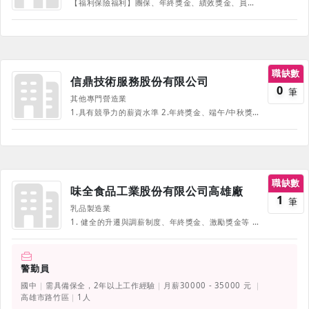
【福利保險福利】團保、年終獎金、績效獎金、員工推薦獎金、兼職同仁獎助學金、證照獎勵金、年度員工體檢、幸福按摩師、員工用餐折扣、團聚活動、慶生會、團隊聯誼競賽、結婚賀儀、生育賀儀、生日禮金 【訓練】廚藝培訓：十一階段廚房人力發展培訓、廚藝暨管理能力考核制度 《部份福利、待遇因職務、職等、職種有所不同，並隨公司營運方針有所調整，詳情請於面試時詢問，並以面試為主》
職缺數
信鼎技術服務股份有限公司
0
筆
其他專門營造業
1.具有競爭力的薪資水準 2.年終獎金、端午/中秋獎金 3.團體保險 4.生育、婚喪補助金、生日禮金、子女獎助學金等各式津貼/補助 5.員工持股會、持股獎勵金 6.完善教育訓練 詳見公司官網及104 【部份福利、待遇因職務、職等、職種有所不同，並隨單位或公司營運方針有所調整，詳情請於面試時詢問，並以面試為主】
職缺數
味全食品工業股份有限公司高雄廠
1
筆
乳品製造業
1. 健全的升遷與調薪制度、年終獎金、激勵獎金等 2. 完整的教育訓練 3. 員工團體保險 4. 生育、醫療、婚喪、本人及子女教育補助等 5. 旅遊活動、慶生會、康樂/藝文活動、簽約廠商優惠 6. 三節贈品、福利點數補助(可換公司乳品飲料等數十種產品) 7. 資深員工紀念金幣(純金打造)
警勤員
國中
需具備保全，2年以上工作經驗
月薪30000 - 35000 元
高雄市路竹區
1人