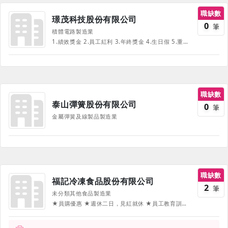
職缺數
璟茂科技股份有限公司
0
筆
積體電路製造業
1.績效獎金 2.員工紅利 3.年終獎金 4.生日假 5.重大疾病及意外險 6.完善的教育訓練 7.三節禮金及生日禮金 8.國內外旅遊 9.員工餐廳及空中花園
職缺數
泰山彈簧股份有限公司
0
筆
金屬彈簧及線製品製造業
職缺數
福記冷凍食品股份有限公司
2
筆
未分類其他食品製造業
★員購優惠 ★週休二日，見紅就休 ★員工教育訓練，良好升遷制度 ◆獎金類：三節禮金、績效獎金、員工生日禮金、年終獎金、端午/中秋節金、公司禮品、部門團體獎金、留任獎金 ◆娛樂類：國內旅遊/員工尾牙(視營運狀況) ◆補助類：員工每年免費體檢/結婚禮金/生育補助/員工進修補助等