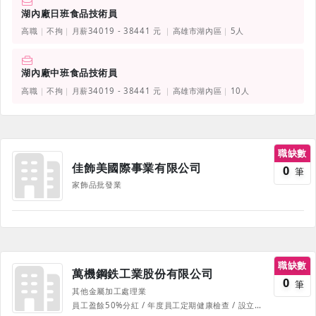
湖內廠日班食品技術員
高職
不拘
月薪34019 - 38441 元
高雄市湖內區
5人
湖內廠中班食品技術員
高職
不拘
月薪34019 - 38441 元
高雄市湖內區
10人
職缺數
佳飾美國際事業有限公司
0
筆
家飾品批發業
職缺數
萬機鋼鉄工業股份有限公司
0
筆
其他金屬加工處理業
員工盈餘50%分紅 / 年度員工定期健康檢查 / 設立醫護室及廠護人員，廠醫駐診諮詢 / 團體意外險，另可自費加保眷屬 / 全方位教育訓練課程及專業證照考取 提供個人完整安全防護裝備 / 員工餐廳 / 三節禮券(金) / 婚喪喜慶 / 本人、子女教育獎學金 / 員工宿舍或租房補助 / 工安急救訓練、消防演練及訓練 / 員工旅遊