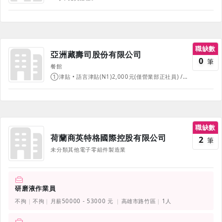
職缺數
亞洲藏壽司股份有限公司
0
筆
餐館
①津貼 • 語言津貼(N1)2,000元(僅營業部正社員) / 華語文能力測驗2,000元(僅營業部外籍正社員) • 通勤津貼一律補助1,400元 • 返鄉探親來回機票補助(僅外籍正社員) • 婚喪喜慶禮金 • 員工用餐八折優惠 • 配合公司異動之相關補助津貼 (配合公司業務異動，若異動地點符合勞動法令所定合理距離之補助基準者， 將依公司規定提供相關補助5,000元) • 符合公司優良表現相關規範者，得依規定核發津貼最高4000元。 (依出勤狀況及個人工作表現綜合評價，非固定薪資或全勤獎金，公司有權更改、中止或廢除)★僅營業部正社員適用 ②升遷/教育 • 完整教育訓練 • 順暢升遷管道，每月考核，通過即可加薪 • 幹部研修(各級幹部皆有專業的階段性培訓) • 日本研修(營業部店長職以上)<每年一次> • 加班費 ③獎金 • 三節獎金 • 決算賞與-【營業部:副店長職以上 本部:主任職以上】領取資格:須擔任管理職一年 ④休假-依照勞基法 • 特休/年假 • 陪產假 • 家庭照顧假 • 生理假/育嬰假 ⑤其他 • 不定期社內活動(聚餐、運動會、員工舒壓活動) • 員工制服/伙食費 • 員工休息室 • 免費健康檢查(在職滿1年後) ⑥各項獎勵金 • 介紹獎金 介紹親朋友好友入職滿3個月，即可獲得3,000~5,000元!!(依介紹職位不同) • 在職獎勵金 即日起入社成為營業部正職人員～滿半年發3,600元!最高可領12,000元喔!!(依年資發放獎金) 幸福挺你!在藏壽司發光發熱吧 : )
職缺數
荷蘭商英特格國際控股有限公司
2
筆
未分類其他電子零組件製造業
研磨液作業員
不拘
不拘
月薪50000 - 53000 元
高雄市路竹區
1人