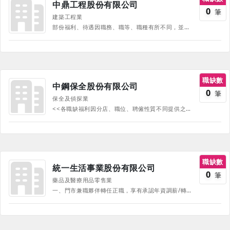
中鼎工程股份有限公司
0
筆
建築工程業
部份福利、待遇因職務、職等、職種有所不同，並隨公司營運方針有所調整，詳情請於面試時詢問，並以面試為主。 薪資及獎金Salary ＆ Bonus 固定底薪、年終獎金、績效獎金、三節獎金、認股權憑證、專案激勵獎金 員工健康照護 Health Care 快樂的退休生活：員工持股會 員工健康服務：定期員工健康檢查、特約診所、健康講座 彈性的福利制度 Welfare ＆ Benefit 特約商店、各式補助、三節禮券、生日禮券、員工休閒抵用券 職家平衡 Work-Life Balance 彈性上下班、豐富的社團活動、人性化的辦公室空間、Family Day
職缺數
中鋼保全股份有限公司
0
筆
保全及偵探業
<<各職缺福利因分店、職位、聘僱性質不同提供之福利有所差異，請以職缺中註明之資訊為主，若有疑問可在面試時提出>>
職缺數
統一生活事業股份有限公司
0
筆
藥品及醫療用品零售業
一、門市兼職夥伴轉任正職，享有承認年資調薪/轉特別假福利 二、門市晨班、夜班津貼 1.於07時~08時上班，毎小時加發55元 2.於22時~23時上班，毎小時加發55元（固定晚班除外） 3.於23時~07時上班，毎小時加發70元（固定晚班除外） 三、門市【藥師/門市助理/店職員/店副理/店經理】獎金 1.年終獎金 2.勞績獎金 3.單品銷售獎金 (門市助理無) 4.營運獎金 (門市助理/兼職人員無) 四、年節賀禮、補助與獎勵 1.福委會福利 (三節、生日禮、結婚禮金、生育祝賀金、喪葬慰問金、子女教育補助、子女獎學金、正職人員享旅遊券) 2.正職夥伴另有結婚補助 五、福儲信託：正職夥伴提撥公司再加碼，累積另一筆退休金！ 六、資深員工獎勵 七、夥伴身心照顧：設置【勞工安全衛生管理師】、【護理師】 ＊榮獲2025年企業防疫聯盟-防疫尖兵獎金獎。 ＊臺北市政府衛生局「優良哺集乳室認證」。 ＊2022年康健雜誌「CHR健康企業公民」許諾企業。 ※ 福利項目可能依職位及聘任方式不同而有不同適用，實際職缺福利依公司最新規定為準。