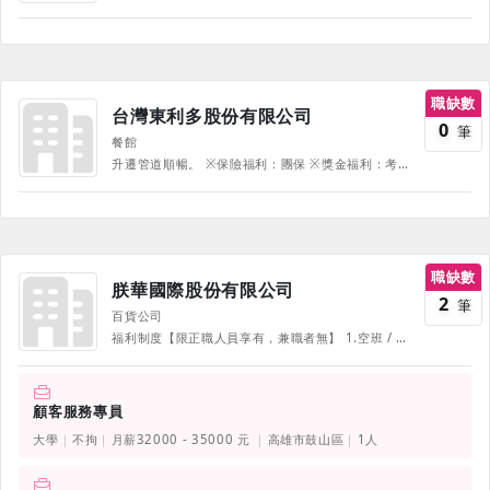
職缺數
台灣東利多股份有限公司
0
筆
餐館
升遷管道順暢。 ※保險福利：團保 ※獎金福利：考核加給、競賽獎金、全勤獎金、年終獎金、行政獎金。 ※旅遊福利：海外觀摩學習之旅。 ※團康活動：國內團康活動、職工福利活動。 ※節慶福利：三節獎金、生日禮券。 ※其他福利：員工制服及鞋、員工餐、外派補助、特殊職務加給。 《部份福利、待遇因職務、職等、職種有所不同，並隨公司營運方針有所調整，詳情請於面試時詢問，並以面試為主》
職缺數
朕華國際股份有限公司
2
筆
百貨公司
福利制度【限正職人員享有，兼職者無】 1.空班 / 大夜班 / 早班津貼 2.年終獎金 3.三節禮品或禮券 6.團保及眷屬依保 7.年度健康檢查 8.員工制服 9.婚喪補助 10.年度員工旅遊或春酒、尾牙 11.義大遊樂園員工本人入園免費 12.義大醫療體系員工VIP服務及優惠(含:義大醫院/大昌醫院/癌治療醫院/護理之家/月子中心....) 13.義大教育體系(義守大學/國際學院/國際中小學/義大醫學院)員工及子女就學優惠 14.高階主管購車補助及油資津貼 15.在職教育訓練 16.儲備幹部制度
顧客服務專員
大學
不拘
月薪32000 - 35000 元
高雄市鼓山區
1人