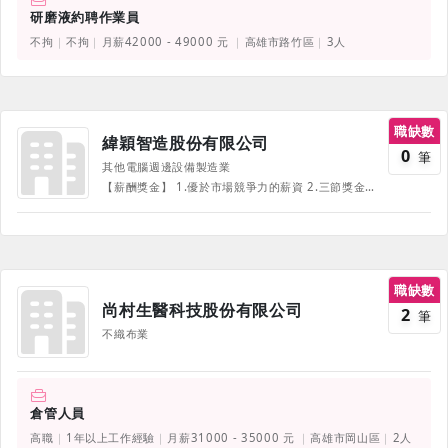
研磨液約聘作業員
不拘
不拘
月薪42000 - 49000 元
高雄市路竹區
3人
職缺數
緯穎智造股份有限公司
0
筆
其他電腦週邊設備製造業
【薪酬獎金】 1.優於市場競爭力的薪資 2.三節獎金、員工分紅、績效獎金 【假期與休閒活動】 1.每年額外給薪活力假、有薪志工假 2.國內外旅遊活動 / 旅遊補助 3.多元活動：家庭日、部門活動、社團活動、球類競賽、黑客松等 【健康照護】 1.免費年度健康檢查 2.不定期健康促進活動：身心健康講座與工作坊 3.員工協助方案(EAP)：提供同仁家庭、法務、財務等各類諮詢方案 4.駐診醫師一對一諮詢服務、駐點按摩服務 【體貼員工】 1.交通：免費提供交通車、免費汽/機車停車位 2.團保：全額補助團體保險(員工本人壽險、意外、醫療險) 3.補助：結婚／喪葬／生育補助 4.其他：三節禮金、健身中心、咖啡小站、餐費補助等 【與你一起穩健發展職涯】 1.不定期主管晤談：即時調整工作計畫，溝通順暢 2.績效評核制度：陪你畫出職涯藍圖、展望未來 3.免費語言課程：多國語言線上學習平台、內部TOEIC檢定 4.七大訓練體系：包含新人訓、專業訓、管理訓、語言學習、通識技能等 ※實際福利制度依各廠區/辦公室規範
職缺數
尚村生醫科技股份有限公司
2
筆
不織布業
倉管人員
高職
1年以上工作經驗
月薪31000 - 35000 元
高雄市岡山區
2人