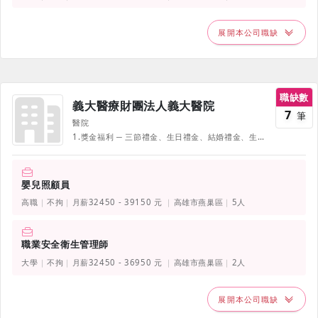
展開本公司職缺
職缺數
義大醫療財團法人義大醫院
7
筆
醫院
1.獎金福利 ─ 三節禮金、生日禮金、結婚禮金、生育禮金、勞動節禮金、旅遊補助、員工及子女獎助學金、年終獎金。 2.員工(眷)補助 ─ 員工掛號與住院折扣、眷屬就醫優免。 3.完善設備 ─ 員工宿舍優惠、圖書館、員工停車場。 4.教育制度 ─ 擁有完善之教育訓練、順暢之升遷管道、派外受訓、員工在職進修鼓勵金、建置進階制度。 5.其他福利 ─ 員工制服、員工撫恤金、社團活動補助、義大世界購物優惠、特約商店、五星級工作環境、員工關懷伙伴圈、員工年度體檢、員工專用諮詢律師、義大醫療幼兒園學雜費優惠。 6.未來發展─屏東義大醫院規劃建置中，員工職涯規劃路途廣。 《部份福利、待遇因職務、職等、職種有所不同，並隨公司營運方針有所調整，詳情請於面試時詢問，並以面試為主》
嬰兒照顧員
高職
不拘
月薪32450 - 39150 元
高雄市燕巢區
5人
職業安全衛生管理師
大學
不拘
月薪32450 - 36950 元
高雄市燕巢區
2人
展開本公司職缺