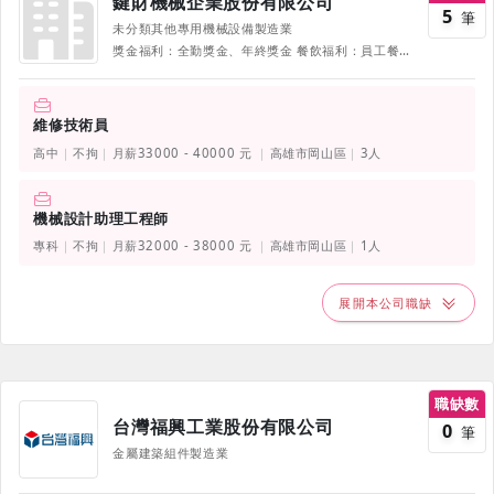
鍵財機械企業股份有限公司
5
筆
未分類其他專用機械設備製造業
獎金福利：全勤獎金、年終獎金 餐飲福利：員工餐廳、誤餐費 衣著福利：員工制服 其他福利：詳情面議 《部份福利、待遇因職務、職等、職種有所不同，並隨公司營運方針有所調整，詳情請於面試時詢問，並以面試為主》
維修技術員
高中
不拘
月薪33000 - 40000 元
高雄市岡山區
3人
機械設計助理工程師
專科
不拘
月薪32000 - 38000 元
高雄市岡山區
1人
展開本公司職缺
職缺數
台灣福興工業股份有限公司
0
筆
金屬建築組件製造業