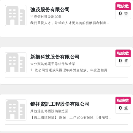
職缺數
強茂股份有限公司
0
筆
半導體封裝及測試業
我們重視人才，希望給人才更完善的薪酬福利制度，我們堅信將每位員工視為夥伴，與員工共享營運成果是對的事情。 ***薪資與獎金制度*** ∎月/季績效獎金 ∎年終獎金 ∎營運紅利分紅獎金 ***福利制度與環境設施*** ∎生日快樂假。 ∎三節禮金/禮品(五一、端午、中秋)。 ∎生日禮券、生育補助、婚喪賀奠、慰問金...等。 ∎年度員工免費健康檢查。 ∎特約商店折扣。 ∎7-11智販機 ＆ 咖啡智Fun機。 ∎員工團險(壽險及重大疾病險規劃)。 ∎設有醫務室：具專業護理人員與定期醫師駐廠，提供醫療諮詢及服務。 ∎哺乳室。 ∎國內/外年度員工旅遊。 ***教育訓練*** ∎多元職涯規劃與發展：新人訓練、專業訓練、證照取得、外訓課程...等。 ∎員工個人自我成長：鼓勵繼續深造，提供獎學金申請。 ***其它*** ∎璀璨之星票選活動(模範之星，額外提供獎金與有薪休假)
職缺數
新揚科技股份有限公司
0
筆
未分類其他電子零組件製造業
1. 依公司營運成果辦理年終獎金發放、年度盈餘員工分紅。 2. 語文能力提昇獎勵：英、日文檢定。 3. 提案獎勵制度。 4. 滿一年可享有新揚的７天有薪福利假。 5. 自費眷屬團險：優惠保費，每月分期。 6. 健康檢查：定期免費幫員工做基本健康檢查。 7. 教育訓練：為鼓勵員工積極參加教育訓練活動，公司提供內、外訓多元學習管道，提升全體員工職能發展。 8. 免費員工餐 9. 健身房：跑步機、飛輪車、健身車、重訓機、啞鈴。 10. 另設有福委會提供三節禮金/禮品/不定期舉辦活動 《部份福利、待遇因職務、職等、職種有所不同，並隨公司營運方針有所調整，詳情請於面試時詢問，並以面試為主》
職缺數
鍵祥資訊工程股份有限公司
0
筆
其他通訊傳播設備製造業
【員工團體保險】 團保，工作安心有保障 【各項禮金獎金】 年節禮金、端午節禮金、中秋聚餐禮金、年終獎金、生日禮金、尾牙活動等 【各項員工補助】 員工結婚補助、生育補助、陪產假、業務車資補助等 【員工旅遊補助】 每年提供員工旅遊補助，並與其他同仁同樂！