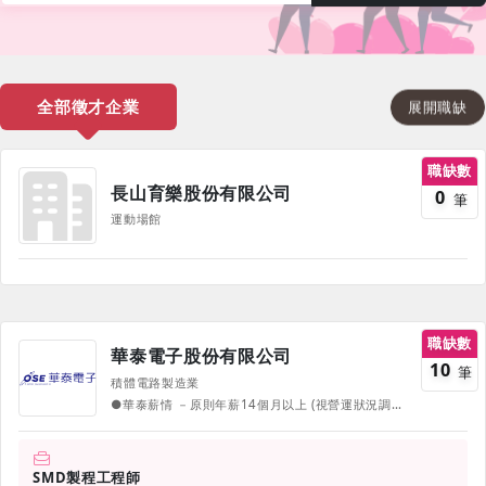
全部徵才企業
展開職缺
職缺數
長山育樂股份有限公司
0
筆
運動場館
職缺數
華泰電子股份有限公司
10
筆
積體電路製造業
●華泰薪情 －原則年薪14個月以上 (視營運狀況調整，固定或變動薪資因個人資歷或績效而異) －端午/中秋/年度獎金 －多元福利自選票券含三節、生日、員工旅遊等 －加班用餐補助 －員工推薦獎金 －留任獎金 －健全保險制度 *各獎金發放資格條件等依公司規定辦理 ●華泰職涯 －健全晉升制度 －新人專屬輔導員支持，HR專人窗口服務 －專業訓練藍圖：職能雙軌制，專業與管理發展最適化 －「CIP持續改善發表會」：跨團隊改善與創新，獎金聚餐通通有 －選拔「模範員工」：不分個人與團隊，給予獎金激勵 －「Coffee Session 」：午茶之約，與高階主管零距離溝通 －多元職務輪調機會 ●華泰生活 －專屬室內停車場 －專屬便利超商與購物優惠 －定期免費健康檢查 －全額補助完善團體保險 －員工子女獎學金 －特有陪婚假 －多元福利自選票券 －多樣化興趣社團
SMD製程工程師