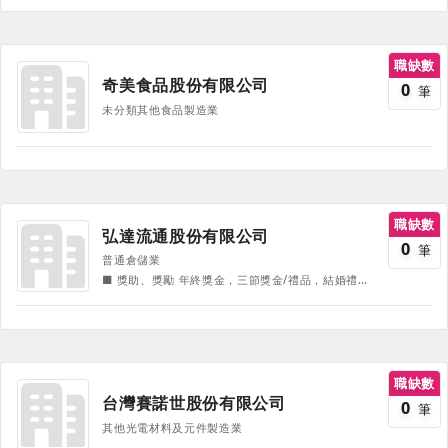
職缺數
奇美食品股份有限公司
0
筆
未分類其他食品製造業
職缺數
弘達流通股份有限公司
0
筆
普通倉儲業
■ 獎助、獎勵 年終獎金，三節獎金/禮品，結婚禮金，生育津貼，員工教育獎助學金，子女教育獎助學金，急難補助，國內旅遊，部門聚餐 ■節金、獎勵 勞動節儲值金，中元慰勞券，端午/中秋儲值金，端午/中秋獎金， 年終獎金，推薦獎金，生日儲值金 ■互助、福利 生育補助1胎5萬(男女皆可、多胎以胎數算)，孕期營養金$3，000(多胎以胎數算)，多項孕育措施福利 生育/住院補助(福委)，急難救助金，子女獎學金，員工生活扶助，喪葬禮奠 ■健康、保險 團保，年度免費健檢，專業健康管理師諮詢服務，心理諮詢與諮商，身心靈促進講座，職業災害預防等貼心措施規劃 ■娛樂、休閒 年度員工旅遊，春酒，線上課程學習，特約飯店餐廳 –依各年度營運狀況有所調整 –
職缺數
台灣賽諾世股份有限公司
0
筆
其他光電材料及元件製造業