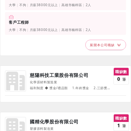
大學
不拘
月薪38000元以上
高雄市楠梓區
2人
客戶工程師
大學
不拘
月薪38000元以上
高雄市楠梓區
2人
展開本公司職缺
職缺數
慈陽科技工業股份有限公司
0
筆
化學原材料製造業
福利制度 ◆ 獎金/禮品類 1.年終獎金 2.三節獎金/禮品 3.勞動節獎品/禮品 ◆ 保險類 1.團保 ◆ 制度類 1.員工制服 2.伙食供應 3.完整的教育訓練 ◆ 補助類 1.結婚禮金 2.生育津貼 3.住院慰問金 《部份福利、待遇因職務、職等、職種有所不同，並隨公司營運方針有所調整，詳情請於面試時詢問，並以面試為主》
職缺數
國精化學股份有限公司
1
筆
塑膠原料製造業