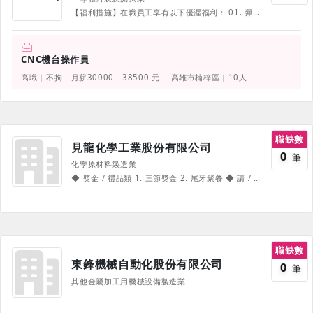
【福利措施】在職員工享有以下優渥福利： 01. 彈性上下班時間(不含製造單位) 02. 正式員工三節獎金 03. 績效獎金 04. 每年績效調薪 05. 每年依盈餘提撥分紅 06. 專利提案獎金與認證獎金 07. 創新及改善提案獎金 08. 三節/五一/生日禮券及圖書禮券 09. 免費加班餐盒 10. 免費咖啡/茶/點心 11. 午餐餐費補助 12. 每月部門聚餐補助 13. 員工旅遊及補助 14. 社團活動補助 15. 外縣市同仁租屋補助 16. 定期主管/員工健康檢查補助 17. 結婚/生育/住院慰問補助 18. 員工在職進修學費補助與獎學金 19. 員工子女獎學金 20. 團險及出差旅平險 21. 總公司設置撞球室/桌球室/健身房/哺乳室/休息室 《部份福利、待遇因職務、職等、職種有所不同，並隨公司營運方針有所調整，詳情請於面試時詢問，並以面試為主》
CNC機台操作員
高職
不拘
月薪30000 - 38500 元
高雄市楠梓區
10人
職缺數
見龍化學工業股份有限公司
0
筆
化學原材料製造業
◆ 獎金 / 禮品類 1. 三節獎金 2. 尾牙聚餐 ◆ 請 / 休假制度 1. 週休二日 2. 特休 / 年假 ◆ 補助類 1. 結婚禮金 2. 生育津貼 3. 住院慰問金 4. 喪葬補助 《部份福利、待遇因職務、職等、職種有所不同，並隨公司營運方針有所調整，詳情請於面試時詢問，並以面試為主》
職缺數
東鋒機械自動化股份有限公司
0
筆
其他金屬加工用機械設備製造業