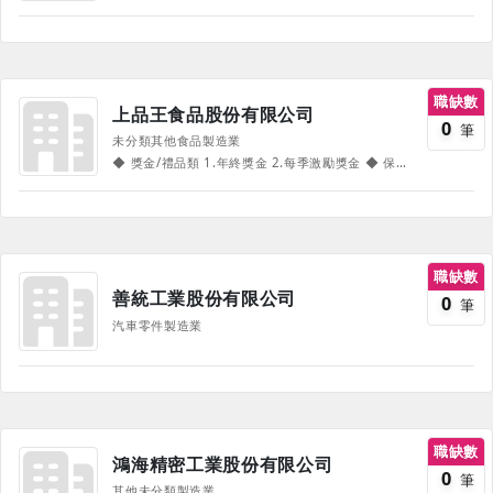
職缺數
上品王食品股份有限公司
0
筆
未分類其他食品製造業
◆ 獎金/禮品類 1.年終獎金 2.每季激勵獎金 ◆ 保險類 1.員工團保 ◆ 制度類 1.員工制服 2.完整的教育訓練 3.順暢的升遷管道 ◆ 其他 1.健康檢查 ◆ 補助類 1.員工進修補助 2.子女教育獎助學金 ◆ 其他未載明事項，比照勞基法規定。 《部份福利、待遇因職務、職等、職種有所不同，並隨公司營運方針有所調整，詳情請於面試時詢問，並以面試為主》
職缺數
善統工業股份有限公司
0
筆
汽車零件製造業
職缺數
鴻海精密工業股份有限公司
0
筆
其他未分類製造業