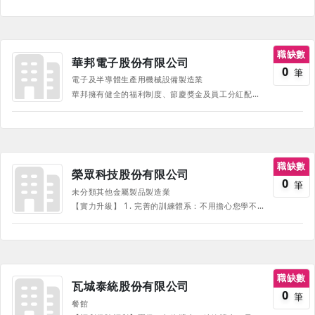
職缺數
華邦電子股份有限公司
0
筆
電子及半導體生產用機械設備製造業
華邦擁有健全的福利制度、節慶獎金及員工分紅配股、員工住宅輔建計劃、更有周全醫療保險（團保）、透過完善的內外部訓練、輔導員工做生涯規劃、全職培養人才。
職缺數
榮眾科技股份有限公司
0
筆
未分類其他金屬製品製造業
【實力升級】 1. 完善的訓練體系：不用擔心您學不會，只怕您不願意學，一起加油！ 2. 新人職前訓練、職場導師制度、在職員工教育訓練、專業執照培訓、多元化實體課程(專業/品質/通識/管理)、開放的升遷制度。(公司支付專業課程培訓費用者，依情況延長服務期限。) <<教育訓練、三節獎金、績效獎金、年終、育兒津貼、生日禮金、尾牙>> 《部份福利、待遇因職務、職等、職種有所不同，並隨公司營運方針有所調整，詳情請於面試時詢問，並以面試為主》 【薪滿意足】 1. 依過去3年各項獎金加總後平均年薪達19~25個月。(依職缺而定) 2. 2025年1月平均調薪為3.5%：近三年全員平均調薪3%，2025年1月平均調薪為3.5%(依工作績效表現而定) 3. 包含優渥年終獎金、激勵獎金、每月優秀員工獎勵金、輪班津貼、員工生日禮金、三節獎金、禮品、調薪制度、久任獎金。 【非常給利】 1. 餐飲福利：免費供餐(午餐、加班餐)、中/夜班另有餐費補助；不定期下午茶。 2. 設備福利：員工制服、哺乳室、特約合作托兒中心、特約商店。配發公務手機(特定職務)、健身房(路竹廠)。 3. 補助福利：育兒津貼、員工結婚補助、員工結婚禮金及眷屬奠儀、喪葬補助。 4. 活動福利：尾牙、家庭日。
職缺數
瓦城泰統股份有限公司
0
筆
餐館