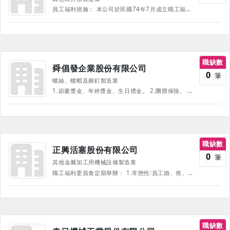
員工福利措施： 本公司於民國74年7月成立職工福利委員會，委員會除事業單位指定一人為當然委員外，其餘委員由職工推選代表擔任，委員會每三年改選一次，委員會下設專任幹事員，專責辦理福委會日常行政工作。 此外，公司並設有健康衛生總處，特別針對員工及員工眷屬的健康促進與健康照護，提供一系列的福利措施。 目前本公司推動之福利措施如下： 安全及健康的飲食服務：設置員工餐廳及食安檢測中心。 全方位員工健康管理： 健康促進：舉辦專題演講、減重活動及設置盲胞按摩服務等。 健康照護：年度健康檢查及牙齒保健等。 健康諮詢：物理師、營養師等醫療諮詢，照顧員工安全與健康。 文康娛樂活動：建置員工健身房。 員工生活服務方案(EAPC)：提供員工心理、財務及法律等諮詢服務。 多樣的員工福利方案： 員工團體保險。 員工社團活動補助。 員工教育訓練補助。 贈送員工生日、節慶禮品(禮金)等。 年終活動與摸彩。 員工結婚禮金及喪葬慰問金。 鼓勵員工生育(含員工配偶)，補助生養育津貼外，並針對懷孕女性員工提供交通補助、孕婦禮遇等照護措施。
職缺數
舜倡發企業股份有限公司
0
筆
螺絲、螺帽及鉚釘製造業
1.節慶獎金、年終獎金、生日禮金。 2.團體保險。 3.員工制服、健康檢查及汽/機車停車場。 4.結婚禮金、生育補助、子女教育獎助學金。 5.定期舉辦員工旅遊、福委會自強活動。 6.完善的教育訓練及升遷管道制度。
職缺數
正興活塞股份有限公司
0
筆
其他金屬加工用機械設備製造業
職工福利委員會定期舉辦： 1.常態性:員工婚、喪、喜、慶、.新居、慶生、生育、住院慰問及急 難救助。 2.不定期:舉辦國內、外旅遊。 3.常態性:端午.中秋節慶禮品發放。 4.符合勞基法、公司優惠退休制度完善。 5.員工自強聯誼活動。 6.年度免費投保員工意外保險及門診.住院醫療給付保險。 7.教育訓練：職前訓練、在職訓練、知能訓練。
職缺數