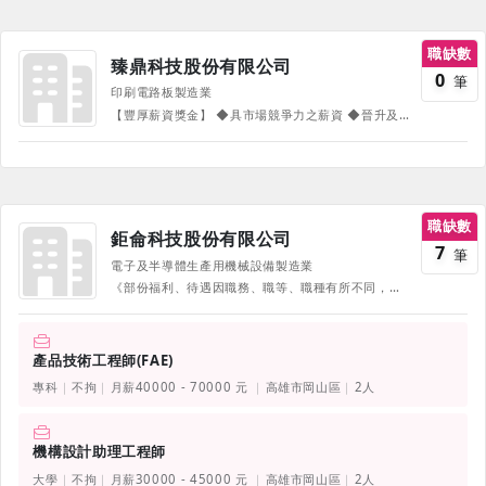
職缺數
臻鼎科技股份有限公司
0
筆
印刷電路板製造業
【豐厚薪資獎金】 ◆具市場競爭力之薪資 ◆晉升及調薪機會 ◆年終奬金保障2個月 ◆優渥留任及推薦獎金 ◆績效奬金 ◆師級持續服務獎金(視當年度營運及個人表現績效而定) ◆語文津貼及專利研發獎金 ◆生日、三節禮金與結婚、生育及住院、喪葬等慰問金 【貼心保險與醫療制度】 ◆員工團保以及眷保 ◆旅行平安保險 ◆每年特約大型醫療院所健康檢查補助 ◆每月醫生駐廠問診 ◆按摩師駐廠服務 ◆海外緊急醫療服務 【教育訓練】 ◆多元豐富線上學習平台 ◆各項職能完整教育訓練 1.新人訓練 2.通用技能訓練 3.自我啟發訓練 4.管理職能訓練 【海外廠區福利】 ◆各廠區提供方便多元的複合式餐廳、超商或其餘餐點服務 ◆各廠區附有員工活動中心（健身房、電影院、錄音室、音樂室及各類運動場地） ◆舒適乾淨的員工宿舍
職缺數
鉅侖科技股份有限公司
7
筆
電子及半導體生產用機械設備製造業
《部份福利、待遇因職務、職等、職種有所不同，並隨公司營運方針有所調整，詳情請於面試時詢問，並以面試為主》
產品技術工程師(FAE)
專科
不拘
月薪40000 - 70000 元
高雄市岡山區
2人
機構設計助理工程師
大學
不拘
月薪30000 - 45000 元
高雄市岡山區
2人