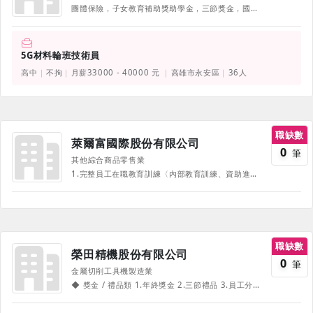
團體保險，子女教育補助獎助學金，三節獎金，國內外員工旅遊，公司免費提供每年員工健康檢查，工作服、工作鞋…等。
5G材料輪班技術員
高中
不拘
月薪33000 - 40000 元
高雄市永安區
36人
職缺數
萊爾富國際股份有限公司
0
筆
其他綜合商品零售業
1.完整員工在職教育訓練〈內部教育訓練、資助進修〉 2.享公司團保 3.婚喪喜慶補助 4.員工旅遊補助 5.生日禮券 6.年節禮券及禮品 7.年終尾牙、獎金 8.定期健康檢查 9.資深員工表揚 10.幼兒扥育優惠 11.職工福利委員會 《部份福利、待遇因職務、職等、職種有所不同，並隨公司營運方針有所調整，詳情請於面試時詢問，並以面試為主》
職缺數
榮田精機股份有限公司
0
筆
金屬切削工具機製造業
◆ 獎金 / 禮品類 1.年終獎金 2.三節禮品 3.員工分紅 ◆ 制度類 1.員工制服 2.職工福利委員會及相關婚喪禮金補助 ◆ 請 / 休假制度 1.週休二日 2.特休/年假 其餘請於親洽時面談。