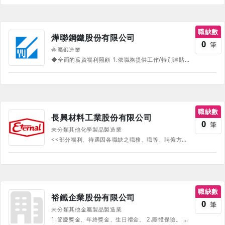
職缺數
燁聯鋼鐵股份有限公司
0
筆
金屬鍛造業
◆全面的薪資福利照顧 1.依職務提供工作/特別津貼，讓你的專業獲得實質肯定。 2.每月依部門績效與個人表現發放產銷獎金，成果立見！ 3.年終與績效獎金依公司營運狀況發放，努力一定有回報。 ◆多元補助，生活更精彩 1.四節禮券不缺席（春節、端午、中秋、勞動節），節慶儀式感滿滿！ 2.各式補助一次到位：生日、旅遊、婚喪、生育、住院補助，還有子女獎學金，讓你與家人都有照顧。 3.提供員工宿舍與交通車（自費），上下班、住宿都便利。 ◆國際級訓練，成長無極限 1.【內外訓】從新人訓練、專業職能訓練到主管階層培訓養成，讓公司投資你的未來穩紮穩打，。 2.【職涯發展】義聯名人講座、專業技能課及策略課程等多元進修資源，成就更好的你。 3.【在職發展】鼓勵員工攻讀在職學士／碩士專班，提供學分費與學雜費補助，提升個人競爭力！ ◆集團資源，生活全方位支援 醫療資源｜義大醫療體系一路守護 1.定期安排至集團醫院健檢，異常狀況追蹤管理不馬虎。 2.員工與眷屬皆享有醫療優惠，且尚提供醫師駐廠提供即時醫療諮詢。
職缺數
長興材料工業股份有限公司
0
筆
未分類其他化學製品製造業
<<部分福利、待遇因各職缺之職務、職等、聘僱方式以及所在工作地有所不同，並隨公司營運方針有所調整，詳情請於面試時詢問，並以面試為主。>>
職缺數
裕鐵企業股份有限公司
0
筆
未分類其他金屬製品製造業
1.節慶獎金、年終獎金、生日禮金。 2.團體保險。 3.員工制服、健康檢查、員工餐廳及汽/機車停車場。 4.結婚禮金、生育補助、子女教育獎助學金及喪葬慰問金。 5.定期舉辦員工旅遊、福委會自強活動。 6.完善的教育訓練及升遷管道制度。 《部份福利、待遇因職務、職等、職種有所不同，並隨公司營運方針有所調整，詳情請於面試時詢問，並以面試為主》