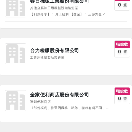
春日機械工業股份有限公司
0
筆
其他金屬加工用機械設備製造業
【利潤分享】 1.員工紅利 【獎金】 1.三節獎金 2.年終獎金 3.全勤獎金 4.員工提案獎金 【制度類】 1.免費提供員工制服 2.完善的員工教育訓練 【補助類】 1.員工餐廳(補助) 2.公務手機(依工作內容分配) 3.婚喪喜慶補助 4.生日禮券 5.國內(外)旅遊補助 6.住院慰問金 7.員工及子女獎助學金 【其他】 1.免費汽機車停車場 2.免費定期健康檢查 3.集團相關優惠：燦星旅遊折扣、不定期提供集團贊助球隊的主場球票(台鋼獵鷹籃球、雄鷹 棒球) 4.特約托兒服務機構收托員工子女 5.哺(集)乳室
職缺數
台力橡膠股份有限公司
0
筆
工業用橡膠製品製造業
職缺數
全家便利商店股份有限公司
0
筆
連鎖便利商店
《部份福利、待遇因職務、職等、職種有所不同，並隨公司營運方針有所調整，詳情請於面試時詢問，並以面試為主》