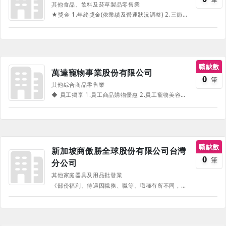
其他食品、飲料及菸草製品零售業
★獎金 1.年終獎金(依業績及營運狀況調整) 2.三節獎金(依業績及營運狀況調整) ★津貼 1.福利補助 2.旅遊補助 ★升遷發展 1.在職教育訓練 2.員工額外進修補助 3.海外參訪 4.透明的升遷管道 5.工作崗位輪調機會 ★其他福利 1.生日禮(金) 2.團體保險 3.春酒活動 4.不定期聚餐 5.員購優惠 6.急難補助 7.國內/外旅遊
職缺數
萬達寵物事業股份有限公司
0
筆
其他綜合商品零售業
◆ 員工獨享 1.員工商品購物優惠 2.員工寵物美容優惠 3.員工健康檢查 4.員工制服 ◆ 獎金發放 1.美容人員績效獎金 2.門市人員業績獎金 3.門市損益分紅獎金 4.門市銷售競賽獎金 5.三節禮金 6.生日禮金 7.轉介專業技職人員任職獎金 6.年終獎金 7.經營績效分紅獎金 《部份福利、待遇因職務、職等、職種有所不同，並隨公司營運方針有所調整，詳情請於面試時詢問，並以面試為主》
職缺數
新加坡商傲勝全球股份有限公司台灣
0
筆
分公司
其他家庭器具及用品批發業
《部份福利、待遇因職務、職等、職種有所不同，並隨公司營運方針有所調整，詳情請於面試時詢問，並以面試為主》