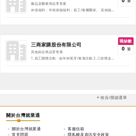
0
筆
藥品及醫療用品零售業
休假福利：年假保險福利：員工/眷屬團保。 其他福利：二節禮券或禮金。 績效獎金、年終獎金。 《 部份福利、待遇因職務、職等、職種有所不同，並隨公司營運方針有所調整，詳情請於面試時詢問，並以面試為主 》
職缺數
三商家購股份有限公司
0
筆
其他綜合商品零售業
1.員工關懷活動：如年終尾牙/春酒活動 2.三節禮金(券) 3.員工生育補助、婚喪喜慶補助 4.績效獎金、年終獎金 5.員工健康檢查 《部份福利、待遇因職務、職等、職種有所不同，並隨公司營運方針有所調整，詳情請於面試時詢問，並以面試為主》
收合/開啟選單
關於台灣就業通
關於台灣就業通
客服信箱
常見問題
隱私權及資訊安全政策