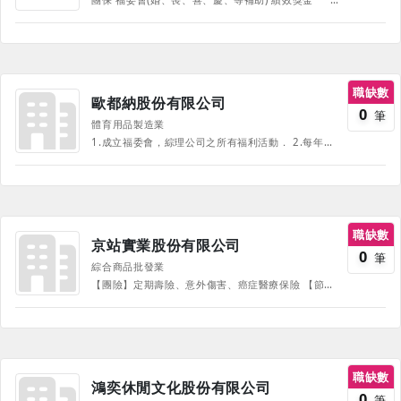
職缺數
歐都納股份有限公司
0
筆
體育用品製造業
1.成立福委會，綜理公司之所有福利活動． 2.每年公司補助員工旅遊． 3.生日禮金(券)． 4.購買公司商品可享有優惠折扣． 5.婚喪慰問金． 6.子女教育獎學金． 7.定期身體健康檢查． 8.(汽車)停車費部份補助. 9.團體保險 10.內、外部教育訓練 11.尾牙餐會、摸彩活動 12.志工假、運動假
職缺數
京站實業股份有限公司
0
筆
綜合商品批發業
【團險】定期壽險、意外傷害、癌症醫療保險 【節慶】三節禮品或禮券、生日禮券、結婚禮金、生育禮金、住院慰問金、喪葬奠儀 【獎酬】年終獎金、員工酬勞、員工持股獎勵金、業績達成獎金 【教育】新進人員訓練、管理職能訓練、專業職能訓練、通識職能訓練、多元講座、線上訓練、績優員工出國考察、各式情境演練 【休閒】國外員工旅遊補助、年終尾牙、集團員工家庭日、雲端圖書館 【優惠】員工購物優惠、員工汽機車停車優惠 【健康】每日健康晨操、雙月臨場醫師諮詢、每年免費健檢、新人體檢補助 【生活】每年免費心理諮詢 【溝通】勞資會議、員工關懷信箱、集團刊物 【其他】1.提供輔導員制度，並補助聚餐費用，輕鬆氛圍中適應環境！ 2.每月薪轉員工帳戶跨行「轉帳」與「提款」手續費優惠減免10次 【喜慶假】本人訂婚、兄弟姊妹結婚、子女(訂)結婚，給予喜慶假 【京喜假】自2025年起，正職留任滿1年可享1天京喜假，最高留任滿3年，每年都可享有5天京喜假
職缺數
鴻奕休閒文化股份有限公司
0
筆