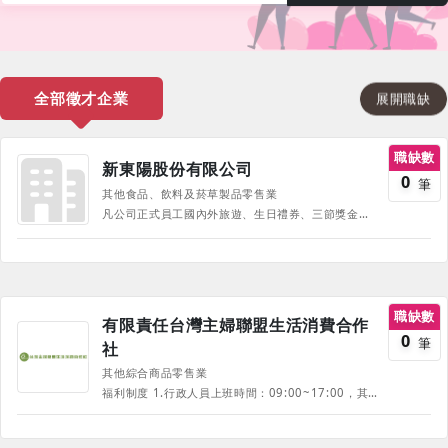
全部徵才企業
展開職缺
職缺數
新東陽股份有限公司
0
筆
其他食品、飲料及菸草製品零售業
凡公司正式員工國內外旅遊、生日禮券、三節獎金、業績獎金、員工購物優惠、教育訓練......等 【部份福利、待遇因職務、職等、職種有所不同，並隨公司營運方針有所調整，詳情請於面試時詢問，並以面試為主。】
職缺數
有限責任台灣主婦聯盟生活消費合作
0
筆
社
其他綜合商品零售業
福利制度 1.行政人員上班時間：09:00~17:00，其餘人員依班表排定時間出勤 2.團體保險/意外險 3.三節獎金/勞動節禮金/生日禮金/年終尾牙伴手禮及摸彩 4.員工具本社社員身份者享購物優惠 5.員工餐廳(總社、中社、南社免費供應專業廚師料理之午餐)/哺集乳室 6.員工旅遊/產地見學/健康檢查 7.教育訓練補助 8.婚喪喜慶禮金/住院慰問金 《部份福利、待遇因職務、職等、職種有所不同，並隨公司營運方針有所調整，詳情請於面試時詢問，並以面試為主》