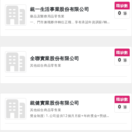
職缺數
統一生活事業股份有限公司
0
筆
藥品及醫療用品零售業
一、門市兼職夥伴轉任正職，享有承認年資調薪/轉特別假福利 二、門市晨班、夜班津貼 1.於07時~08時上班，毎小時加發55元 2.於22時~23時上班，毎小時加發55元（固定晚班除外） 3.於23時~07時上班，毎小時加發70元（固定晚班除外） 三、門市【藥師/門市助理/店職員/店副理/店經理】獎金 1.年終獎金 2.勞績獎金 3.單品銷售獎金 (門市助理無) 4.營運獎金 (門市助理/兼職人員無) 四、年節賀禮、補助與獎勵 1.福委會福利 (三節、生日禮、結婚禮金、生育祝賀金、喪葬慰問金、子女教育補助、子女獎學金、正職人員享旅遊券) 2.正職夥伴另有結婚補助 五、福儲信託：正職夥伴提撥公司再加碼，累積另一筆退休金！ 六、資深員工獎勵 七、夥伴身心照顧：設置【勞工安全衛生管理師】、【護理師】 ＊榮獲2025年企業防疫聯盟-防疫尖兵獎金獎。 ＊臺北市政府衛生局「優良哺集乳室認證」。 ＊2022年康健雜誌「CHR健康企業公民」許諾企業。 ※ 福利項目可能依職位及聘任方式不同而有不同適用，實際職缺福利依公司最新規定為準。
職缺數
全聯實業股份有限公司
0
筆
其他綜合商品零售業
職缺數
統健實業股份有限公司
0
筆
其他綜合商品零售業
獎金制度: 1.公司提供12個月月薪+年終獎金+勞績獎金；另外還有提供門市季獎金、業 績達成獎金，透過大家的努力，拼越多，領越多! 2.資深員工推薦新朋友加入，還有介紹獎金可領喔! ✸公司福委會: 三節禮品、婚喪喜慶還有補助(結婚、喪葬)、生日當月還有可領生日禮金! ✸另外還有其他的好康: 1.公司內購商品有員工優惠價 2.提供員工制服 3.哺乳沒煩惱，公司總部提供友善哺乳空間 4.有小朋友別煩惱，公司總部有簽約合作托育中心，讓員工無後顧之憂 5.尾牙或春酒活動