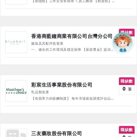
【保險類】工作安全有保障 1.員工團保 【制度類】全面照顧一把罩 1.每年免費員工健康檢查，關心您的健康。 2.完整的教育訓練制度，與我們一同成長。 3.暢通的升遷管道，每年評估優秀員工薪資。 【食衣住行類】設想週到好貼心 1.提供員工有機棉制服。 2.提供伙食津貼。 3.簽約合作托育中心，讓您無後顧之憂。 【職福會】陪你度過重要的日子 1.生育/婚喪/生日/三節禮金等補助 2.每年員工國內旅遊補助 3.社團活動/瑜珈課程 4.春酒慶功宴 【還有還有...】加值福利不錯過 1.每月員購優惠，照顧您與家人的健康。 2.員工用餐優惠。 3.不定期新品搶先試吃/試用。 4.(總公司)員工休憩室，免費提供咖啡、健康小點，補充體力好享受。 《部份福利、待遇因職務、職等、職種有所不同，並隨公司營運方針有所調整，詳情請於面試時詢問，並以面試為主》
職缺數
香港商藍鐘商業有限公司台灣分公司
0
筆
服裝及其配件批發業
一、健全的工作環境及穩定保障 【薪資獎金】提供保障底薪與具有競爭力的獎金，讓您無後顧之憂學習與發揮。 【休假制度】休假優於勞基法，入職第一年試用期滿即享有年假(未滿1年依比例計算)。 【工作保障】團保，放心開心工作。 二、多元福利，打造良好的銷售環境 【制裝制鞋】各品牌享有制裝或制鞋，讓你時髦有品味的工作。 【競賽激勵】透過獎勵競賽，獲獎團隊享有額外優渥獎金。 【優惠員購】全品牌皆可享有優惠員購。 【節慶禮品】生日禮券、三節獎金、結婚禮金、生育禮金等，重要節日公司總不忘慰勞大家。 【精采生活】國內、外員工旅遊補助、年終尾牙/春酒、慶生會、不定時部門聚餐。 【疫情期間】施打疫苗，每劑享有一天支薪疫苗假。同時提供員工疫苗保險。 三、團隊合作 【人才策略】對於品牌的鑑賞力，多年來一直吸引擁有相同理念的人才，一起發掘全球最成功的奢華品牌。 【銷售獎金】強調團隊合作的重要性，我們從公司制度出發，全力推廣正向的工作氛圍。 【職涯發展】持續提供原廠產品知識與銷售技巧指導，協助您的事業發展。
職缺數
彩宸生活事業股份有限公司
0
筆
乳品製造業
【有競爭力的薪酬制度】 每年市場薪資調查評估以調整薪資結構及獎金辦法。 每年依照公司營運及個人年度績效調薪及晉升。 目標獎金、生產獎金(依部門)和年終獎金。 提供制服(門市、專櫃及產線)。 三節禮金。 婚、喪及育兒津貼。 每月員工購物額度。 生日禮券。 推薦獎金。 新人留任獎金。 【提供員工訓練、多元發展機會】 完整新人訓練及共識營。 職涯發展計畫。 新品訓練、知識、技術及證照訓練課程。 管理職能培育課程。 讀書會補助制度。 學位進修補助制度。 每年晉升培訓與各職類回訓。 【豐富的員工福利】 年度健康檢查。 部門聚餐津貼。 年度尾牙摸彩活動。 年度員工旅遊。 企業托兒優惠。 辦公室設有哺集乳室。 社團活動補助。 食衣住行育樂特約廠商優惠。 每年4天志工假，鼓勵同仁參與公益。 【以上各項福利細節及適用對象依本公司內部公告及規定為依據】
職缺數
三友藥妝股份有限公司