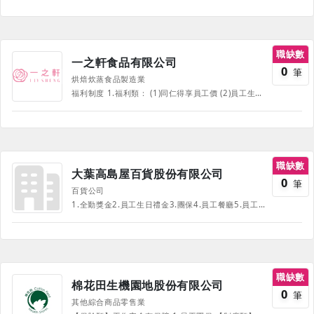
職缺數
一之軒食品有限公司
0
筆
烘焙炊蒸食品製造業
福利制度 1.福利類： (1)同仁得享員工價 (2)員工生日禮(蛋糕券及點數贈禮)、三節禮品/金、尾牙及抽獎。 (3)員工及子女教育獎學金補助。 (4)每年健康檢查補助。 (5)婚喪津貼補助。 (6)員工旅遊/資深同仁補助旅遊、定期聚餐、不定期康樂活動。 2.制度類： (1)提供制服 (2)完整教育訓練：協助同仁考取相關證照、進修考試補助 (3)升遷管道暢通 3.獎金： 工作績效獎金、業績達成獎金、全勤獎金、春節開工紅包、各式競賽獎金；營業年度終了結算如有盈餘，對於全年度工作表現優異之同仁，得享年終獎金之補助。 4.其他： 第一手品嚐好吃的烘焙新品、隨時吸收專業資訊、優質的工作環境、與一群快樂且具有競爭力的夥伴一同打拼。
職缺數
大葉高島屋百貨股份有限公司
0
筆
百貨公司
1.全勤獎金2.員工生日禮金3.團保4.員工餐廳5.員工制服6.結婚補助7.生育補助
職缺數
棉花田生機園地股份有限公司
0
筆
其他綜合商品零售業