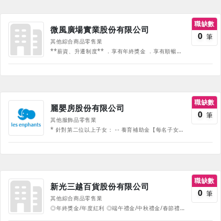
職缺數
微風廣場實業股份有限公司
0
筆
其他綜合商品零售業
**薪資、升遷制度** ．享有年終獎金 ．享有順暢的升遷管道 **休假制度** ．比照勞基法 **福利制度** ．享有團保福利 ．享有三節獎金(端午 中秋 春節) ．婚、喪、生育補助津貼 ．公司年度員工旅遊 ．每年免費舉辦員工健檢 ．提供員工餐券用膳 ．員工購物優惠 ．尾牙活動 ．生日假 **教育訓練** ．完整的教育訓練課程 ．不定期舉辦講座
職缺數
麗嬰房股份有限公司
0
筆
其他服飾品零售業
* 針對第二位以上子女： -- 養育補助金【每名子女6年合計約15萬元】 * 團保【公司全額負擔：住院醫療險及癌症醫療險】 * 員工旅遊補助金 * 每年另外提供員工旅遊休假2天 * 生日禮物 * 員工購物折扣 * 三節禮金或禮券 * 福委會結婚津貼、生育津貼、 喪葬津貼等
職缺數
新光三越百貨股份有限公司
0
筆
其他綜合商品零售業
◎年終獎金/年度紅利 ◎端午禮金/中秋禮金/春節禮金/生日禮金 ◎年終尾牙及摸彩/員工購物優惠/特約廠商優惠 ◎定期健康檢查/提供制服 ◎自選福利補助(休閒旅遊/個人成長計劃等) ◎婚喪喜慶及重大傷害災變補助 ◎享團體保險 ◎完善的教育訓練制度 ◎完善的升遷管道