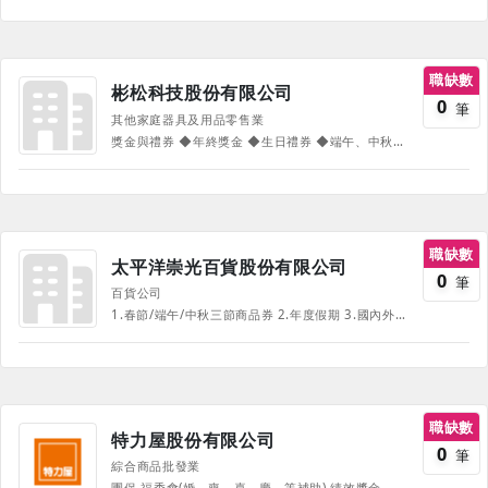
職缺數
彬松科技股份有限公司
0
筆
其他家庭器具及用品零售業
獎金與禮券 ◆年終獎金 ◆生日禮券 ◆端午、中秋禮券 員工旅遊 ◆員工旅遊補助金 制度類 ◆完整的人才教育訓練課程 ◆多元且暢通的升遷管道 各項補助 ◆交通補助 ◆公務機通話費補助(部分管理職人員) ＊部分福利須符合相應年資規範，依公司規定辦理＊ ＊福利項目依職缺有所不同，實際員工福利請依面談結果為準＊
職缺數
太平洋崇光百貨股份有限公司
0
筆
百貨公司
1.春節/端午/中秋三節商品券 2.年度假期 3.國內外員工旅遊 4.國內外旅遊補助 5.年度健檢 6.員工享團保 7.員工生日假 8.慶生商品券 9.年終獎金/員工紅利/週年慶獎金 10.婚喪喜慶各項禮金(商品券) 11.春酒活動 12.完整教育訓練課程
職缺數
特力屋股份有限公司
0
筆
綜合商品批發業
團保 福委會(婚、喪、喜、慶、等補助) 績效獎金 生日年節禮金 人才推薦獎金 資深員工獎勵 優秀員工獎勵 員工旅遊補助 員工健檢 員工及親友購物優惠 員工家庭購物日 員工急難救助 員工生活協助服務(EAP) 定期員工座談會與暢通的溝通管道 完整的商品及其他專業教育訓練及發展計劃 暢通的技能與管理職晉升管道 《部份福利、待遇因職務、職等、職種有所不同，並隨公司營運方針有所調整，詳情請於面試時詢問，並以面試為主》