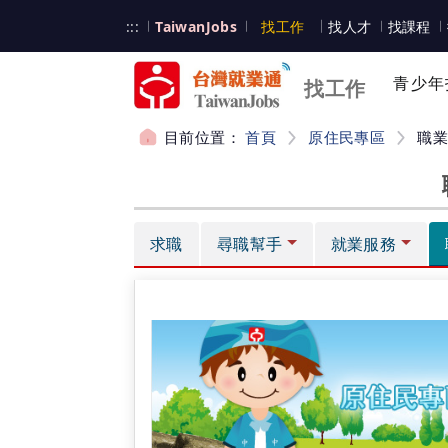
跳到主要內容
台灣就業通
:::
TaiwanJobs
找工作
找人才
找課程
台灣就業通
青少年
找工作
目前位置：
首頁
原住民專區
職
:::
求職
尋職幫手
就業服務