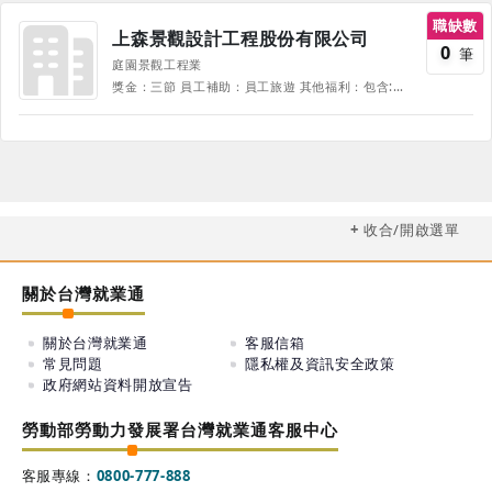
職缺數
上森景觀設計工程股份有限公司
0
筆
庭園景觀工程業
獎金：三節 員工補助：員工旅遊 其他福利：包含:生日禮金、開工紅包、考取證照獎勵金、新進同仁介紹獎勵金、喪事慰問金、生產補助金、尾牙、彈性上班一小時(內勤)、優異人員國內/外考察、不定期教育訓練舉辦(內、外訓)、零食許願、膠囊咖啡補助 以上之員工紅利、年終獎金、三節獎金依據公司規範，依照職等職級及職務有所不同。 《部份福利、待遇因職務、職等、職種有所不同，並隨公司營運方針有所調整，詳情請於面試時詢問，並以面試為主》
收合/開啟選單
關於台灣就業通
關於台灣就業通
客服信箱
常見問題
隱私權及資訊安全政策
政府網站資料開放宣告
勞動部勞動力發展署台灣就業通客服中心
客服專線：
0800-777-888