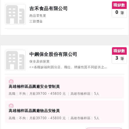
職缺數
吉禾食品有限公司
0
筆
肉品零售業
三節獎金
職缺數
中鋼保全股份有限公司
3
筆
保全及偵探業
<<各職缺福利因分店、職位、聘僱性質不同提供之福利有所差異，請以職缺中註明之資訊為主，若有疑問可在面試時提出>>
高雄楠梓區晶圓廠安全管制員
高職
不拘
月薪39700 - 45800 元
高雄市楠梓區
5人
高雄楠梓區晶圓廠物品安檢員
高職
不拘
月薪39700 - 45800 元
高雄市楠梓區
5人