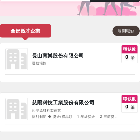
全部徵才企業
展開職缺
職缺數
長山育樂股份有限公司
0
筆
運動場館
職缺數
慈陽科技工業股份有限公司
0
筆
化學原材料製造業
福利制度 ◆ 獎金/禮品類 1.年終獎金 2.三節獎金/禮品 3.勞動節獎品/禮品 ◆ 保險類 1.團保 ◆ 制度類 1.員工制服 2.伙食供應 3.完整的教育訓練 ◆ 補助類 1.結婚禮金 2.生育津貼 3.住院慰問金 《部份福利、待遇因職務、職等、職種有所不同，並隨公司營運方針有所調整，詳情請於面試時詢問，並以面試為主》