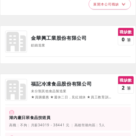
展開本公司職缺
職缺數
金華興工業股份有限公司
0
筆
鋁鑄造業
職缺數
福記冷凍食品股份有限公司
2
筆
未分類其他食品製造業
★員購優惠 ★週休二日，見紅就休 ★員工教育訓練，良好升遷制度 ◆獎金類：三節禮金、績效獎金、員工生日禮金、年終獎金、端午/中秋節金、公司禮品、部門團體獎金、留任獎金 ◆娛樂類：國內旅遊/員工尾牙(視營運狀況) ◆補助類：員工每年免費體檢/結婚禮金/生育補助/員工進修補助等
湖內廠日班食品技術員
高職
不拘
月薪34019 - 38441 元
高雄市湖內區
5人