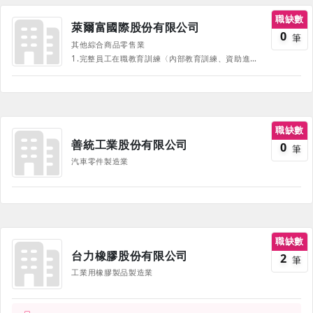
職缺數
萊爾富國際股份有限公司
0
筆
其他綜合商品零售業
1.完整員工在職教育訓練〈內部教育訓練、資助進修〉 2.享公司團保 3.婚喪喜慶補助 4.員工旅遊補助 5.生日禮券 6.年節禮券及禮品 7.年終尾牙、獎金 8.定期健康檢查 9.資深員工表揚 10.幼兒扥育優惠 11.職工福利委員會 《部份福利、待遇因職務、職等、職種有所不同，並隨公司營運方針有所調整，詳情請於面試時詢問，並以面試為主》
職缺數
善統工業股份有限公司
0
筆
汽車零件製造業
職缺數
台力橡膠股份有限公司
2
筆
工業用橡膠製品製造業