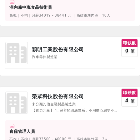
湖內廠中班食品技術員
高職
不拘
月薪34019 - 38441 元
高雄市湖內區
10人
職缺數
穎明工業股份有限公司
0
筆
汽車零件製造業
職缺數
榮眾科技股份有限公司
4
筆
未分類其他金屬製品製造業
【實力升級】 1. 完善的訓練體系：不用擔心您學不會，只怕您不願意學，一起加油！ 2. 新人職前訓練、職場導師制度、在職員工教育訓練、專業執照培訓、多元化實體課程(專業/品質/通識/管理)、開放的升遷制度。(公司支付專業課程培訓費用者，依情況延長服務期限。) <<教育訓練、三節獎金、績效獎金、年終、育兒津貼、生日禮金、尾牙>> 《部份福利、待遇因職務、職等、職種有所不同，並隨公司營運方針有所調整，詳情請於面試時詢問，並以面試為主》 【薪滿意足】 1. 依過去3年各項獎金加總後平均年薪達19~25個月。(依職缺而定) 2. 2025年1月平均調薪為3.5%：近三年全員平均調薪3%，2025年1月平均調薪為3.5%(依工作績效表現而定) 3. 包含優渥年終獎金、激勵獎金、每月優秀員工獎勵金、輪班津貼、員工生日禮金、三節獎金、禮品、調薪制度、久任獎金。 【非常給利】 1. 餐飲福利：免費供餐(午餐、加班餐)、中/夜班另有餐費補助；不定期下午茶。 2. 設備福利：員工制服、哺乳室、特約合作托兒中心、特約商店。配發公務手機(特定職務)、健身房(路竹廠)。 3. 補助福利：育兒津貼、員工結婚補助、員工結婚禮金及眷屬奠儀、喪葬補助。 4. 活動福利：尾牙、家庭日。
倉儲管理人員
不拘
不拘
月薪33500 - 40000 元
高雄市路竹區
2人