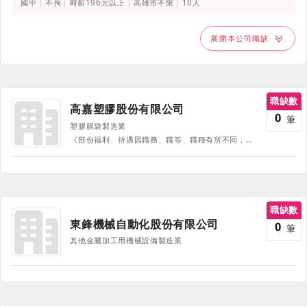
國中
不拘
時薪196元以上
高雄市不限
10人
展開本公司職缺
職缺數
高嘉塑膠股份有限公司
0
筆
塑膠膜袋製造業
《部份福利、待遇因職務、職等、職種有所不同，並隨公司營運方針有所調整，詳情請於面試時詢問，並以面試為主》 獎金類: 全勤獎金、年節獎金、員工生日禮金、績效獎金 餐飲類: 伙食津貼、免費供餐 娛樂類: 員工聚餐、下午茶 補助類: 國內、外旅遊補助 其他類: 需穿著員工制服、員工在職教育訓練
職缺數
東鋒機械自動化股份有限公司
0
筆
其他金屬加工用機械設備製造業