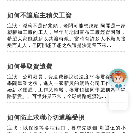
如何不讓雇主積欠工資
症狀：減薪不是好兆頭，老闆可能想蹺頭 阿開是一家
塑膠加工廠的工人，半年前老闆宣布工廠經營困難，
希望大家能減薪以共渡時艱。當時有許多人不願意接
受而走人，但阿開想了想之後還是決定留下來...
如何爭取資遣費
症狀：公司裁員，資遺費卻說沒法度?? 姿君從大學商
學院畢業之後，進入一家新興的網路公司工作。一開
始薪水優渥，工作又輕鬆，姿君也被同學戲稱為「網
回到頁頂
路新貴」。可惜好景不常，全球網路經濟泡...
如何防止求職心切遭騙受損
症狀：以保險等各種藉口，要求先繳錢 剛退伍的小