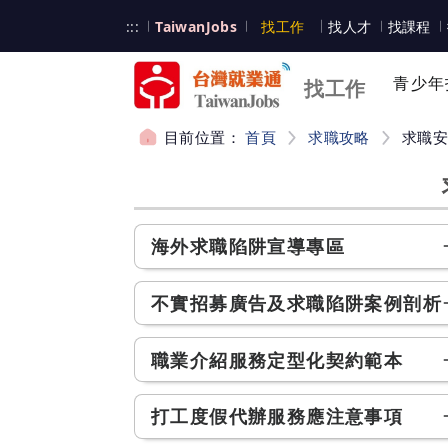
跳到主要內容
台灣就業通
:::
TaiwanJobs
找工作
找人才
找課程
台灣就業通
青少年
找工作
目前位置：
首頁
求職攻略
求職
:::
海外求職陷阱宣導專區
不實招募廣告及求職陷阱案例剖析
職業介紹服務定型化契約範本
打工度假代辦服務應注意事項