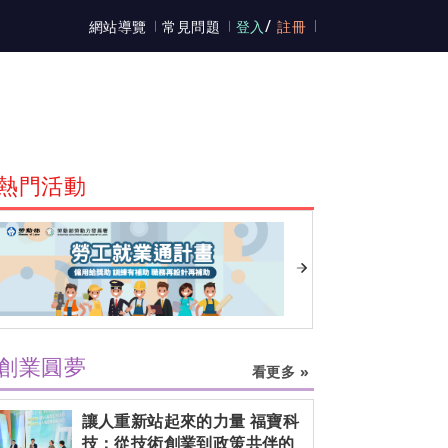
/
網站導覽
常見問題
登入
註冊
熱門活動
創業圓夢
看更多 »
讓人重新站起來的力量 福寶科
技：從技術創業到政策共伴的