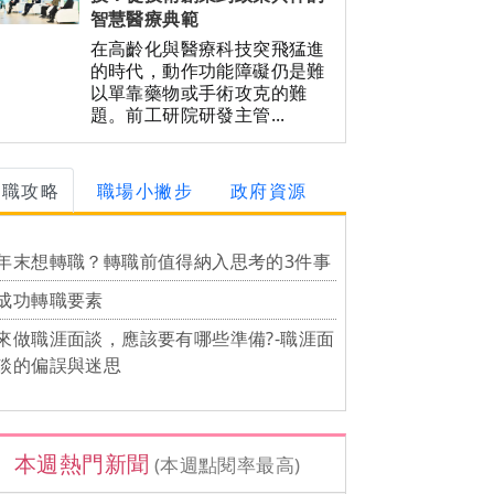
智慧醫療典範
在高齡化與醫療科技突飛猛進
的時代，動作功能障礙仍是難
以單靠藥物或手術攻克的難
題。前工研院研發主管...
求職攻略
職場小撇步
政府資源
年末想轉職？轉職前值得納入思考的3件事
成功轉職要素
來做職涯面談，應該要有哪些準備?-職涯面
談的偏誤與迷思
本週熱門新聞
(本週點閱率最高)