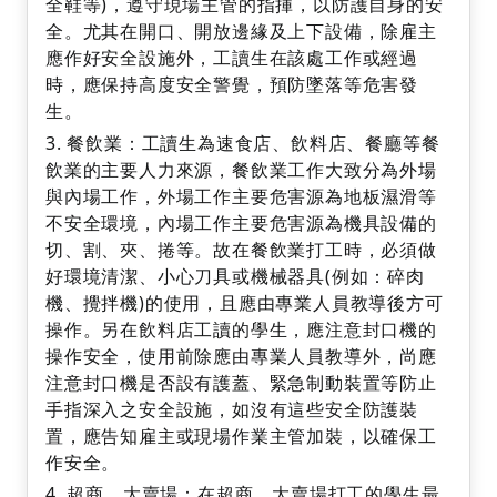
全鞋等)，遵守現場主管的指揮，以防護自身的安
全。尤其在開口、開放邊緣及上下設備，除雇主
應作好安全設施外，工讀生在該處工作或經過
時，應保持高度安全警覺，預防墜落等危害發
生。
餐飲業：工讀生為速食店、飲料店、餐廳等餐
飲業的主要人力來源，餐飲業工作大致分為外場
與內場工作，外場工作主要危害源為地板濕滑等
不安全環境，內場工作主要危害源為機具設備的
切、割、夾、捲等。故在餐飲業打工時，必須做
好環境清潔、小心刀具或機械器具(例如：碎肉
機、攪拌機)的使用，且應由專業人員教導後方可
操作。另在飲料店工讀的學生，應注意封口機的
操作安全，使用前除應由專業人員教導外，尚應
注意封口機是否設有護蓋、緊急制動裝置等防止
手指深入之安全設施，如沒有這些安全防護裝
置，應告知雇主或現場作業主管加裝，以確保工
作安全。
超商、大賣場：在超商、大賣場打工的學生最