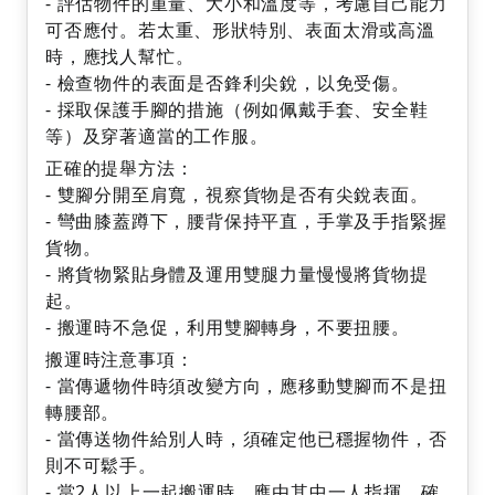
- 評估物件的重量、大小和溫度等，考慮自己能力
可否應付。若太重、形狀特別、表面太滑或高溫
時，應找人幫忙。
- 檢查物件的表面是否鋒利尖銳，以免受傷。
- 採取保護手腳的措施（例如佩戴手套、安全鞋
等）及穿著適當的工作服。
正確的提舉方法：
- 雙腳分開至肩寬，視察貨物是否有尖銳表面。
- 彎曲膝蓋蹲下，腰背保持平直，手掌及手指緊握
貨物。
- 將貨物緊貼身體及運用雙腿力量慢慢將貨物提
起。
- 搬運時不急促，利用雙腳轉身，不要扭腰。
搬運時注意事項：
- 當傳遞物件時須改變方向，應移動雙腳而不是扭
轉腰部。
- 當傳送物件給別人時，須確定他已穩握物件，否
則不可鬆手。
- 當2人以上一起搬運時，應由其中一人指揮，確