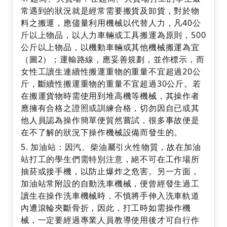
常遇到的狀況就是經常需要搬貨及卸貨，對於物
料之搬運，應儘量利用機械以代替人力，凡40公
斤以上物品，以人力車輛或工具搬運為原則，500
公斤以上物品，以機動車輛或其他機械搬運為宜
（圖2）；運輸路線，應妥善規劃，並作標示，而
女性工讀生連續性搬運重物的重量不宜超過20公
斤，斷續性搬運重物的重量不宜超過30公斤。若
在搬運貨物時需使用到堆高機等機械，其操作者
應擁有合格之證照或訓練合格，切勿因自已或其
他人員認為操作簡單便貿然嘗試，很多事故便是
在不了解的狀況下操作機械設備而發生的。
加油站：因汽、柴油屬引火性物質，故在加油
站打工的學生們需特別注意，絕不可在工作場所
抽菸或接手機，以防止爆炸之危害。另一方面，
加油站常附設的自動洗車機械，便曾經發生過工
讀生在操作洗車機械時，不慎將手伸入洗車軌道
內遭滾輪夾斷骨折，因此，打工時如需操作機
械，一定要經過專業人員教導使用後才可自行作