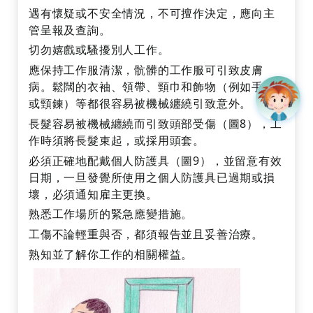
遇有懷疑或不安全情況，不可擅作決定，應向主
管呈報及查詢。
切勿嬉戲或騷擾別人工作。
應保持工作服清潔，骯髒的工作服可引致皮膚
病。鬆闊的衣袖、領帶、頸巾和飾物（例如手鍊
或頸鍊）等都很容易被機械纏繞引致意外。
長髮容易被機械纏繞而引致頭部受傷（圖8），工
作時須將長髮束起，或採用頭套。
必須正確地配戴個人防護具（圖9），並留意有效
日期，一旦發覺所使用之個人防護具已過期或損
壞，必須通知雇主更換。
熟悉工作場所的緊急應變措施。
工傷不論輕重與否，都須報告並且妥善治療。
熟知並了解你工作的相關權益。