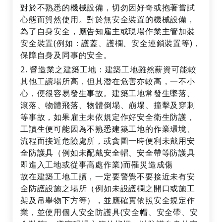
對於不熟悉的機械設備，切勿因好奇或抱著嘗試
心態而貿然使用。對於無安全裝置的機械設備，
為了自身安全，應告知雇主或現場作業主管加裝
安全裝置(例如：護蓋、護欄、安全連鎖裝置等)，
保障自身及同事的安全。
營造業之建築工地：建築工地雖然薪資可能較
其他工讀場所高，但其潛在危害亦較高，一不小
心，便很容易發生事故。建築工地常發生墜落、
滾落、物體飛落、物體倒塌、崩塌、撞擊及穿刺
等事故，如果雇主未依規定作好安全衛生防護，
工讀生便可能因為不熟悉建築工地的作業環境、
流程而接近危險處所，或貪圖一時便利未戴用安
全防護具（例如未配戴安全帽、安全帶等防護具
即進入工地或從事高處作業)而罹災造成傷
故在建築工地工讀，一定要警覺不要接近未有安
全防護設施之場所（例如未設護欄之開口或施工
架及吊舉物下方等），並應確實依照安全規定作
業，並使用個人安全防護具(安全帽、安全帶、安