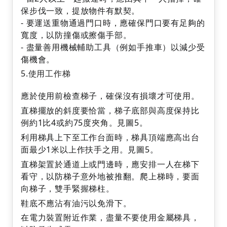
保步伐一致，提放物件有默契。
- 要運送重物通過門口時，應確保門口要有足夠的
寬度，以防撞傷或擦傷手部。
- 盡量善用機械輔助工具（例如手推車）以減少受
傷機會。
5.使用工作梯
應於使用前檢查梯子，確保沒有損壞才可使用。
直梯擺放的斜度要恰當，梯子底部與高度保持比
例約1比4或約75度夾角。見圖5。
利用梯具上下至工作台面時，梯具頂端應高出台
面最少1米以上作扶手之用。見圖5。
直梯架置於通道上或門邊時，應安排一人在梯下
看守，以防梯子意外地被推翻。爬上梯時，要面
向梯子，雙手緊握梯柱。
鞋底不應沾有油污以免滑下。
在電力裝置附近作業，盡量不要使用金屬梯具，