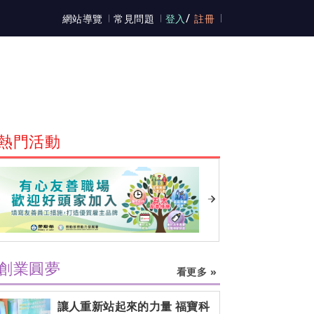
/
網站導覽
常見問題
登入
註冊
熱門活動
創業圓夢
看更多 »
讓人重新站起來的力量 福寶科