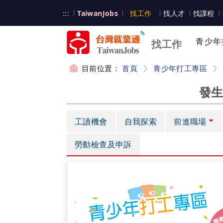
跳到主要內容
台灣就業通
:::
TaiwanJobs
找工作
找人才
找課程
台灣就業通
青少年
找工作
目前位置：
首頁
青少年打工專區
發生
:::
工讀機會
自我探索
前進職場
勞動檢查及申訴