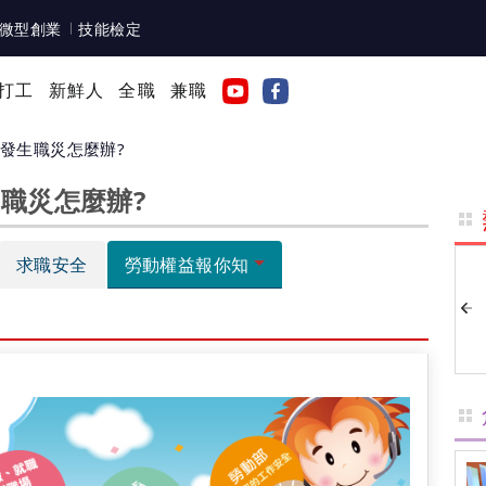
微型創業
技能檢定
打工
新鮮人
全職
兼職
發生職災怎麼辦?
職災怎麼辦?
求職安全
勞動權益報你知