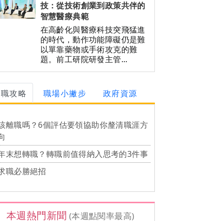
技：從技術創業到政策共伴的
智慧醫療典範
在高齡化與醫療科技突飛猛進
的時代，動作功能障礙仍是難
以單靠藥物或手術攻克的難
題。前工研院研發主管...
求職攻略
職場小撇步
政府資源
該離職嗎？6個評估要領協助你釐清職涯方
向
年末想轉職？轉職前值得納入思考的3件事
求職必勝絕招
本週熱門新聞
(本週點閱率最高)