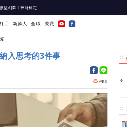
微型創業
技能檢定
打工
新鮮人
全職
兼職
秘笈
納入思考的3件事
列印