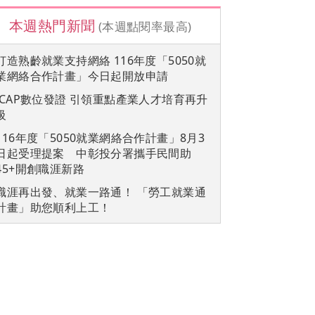
本週熱門新聞
(本週點閱率最高)
打造熟齡就業支持網絡 116年度「5050就
業網絡合作計畫」今日起開放申請
iCAP數位發證 引領重點產業人才培育再升
級
116年度「5050就業網絡合作計畫」8月3
日起受理提案 中彰投分署攜手民間助
45+開創職涯新路
職涯再出發、就業一路通！ 「勞工就業通
計畫」助您順利上工！