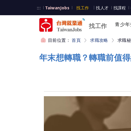
跳到主要內容
台灣就業通
:::
TaiwanJobs
找工作
找人才
找課程
台灣就業通
青少年
找工作
目前位置：
首頁
求職攻略
求職
:::
年末想轉職？轉職前值得