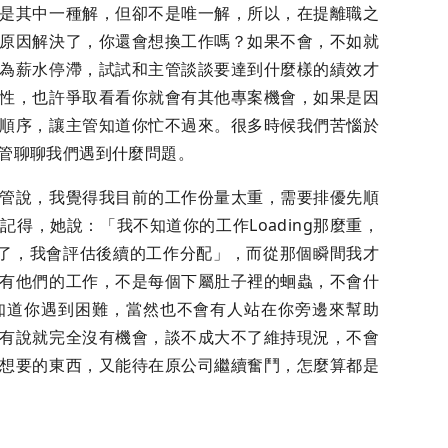
是其中一種解，但卻不是唯一解，所以，在提離職之
原因解決了，你還會想換工作嗎？如果不會，不如就
為薪水停滯，試試和主管談談要達到什麼樣的績效才
性，也許爭取看看你就會有其他專案機會，如果是因
順序，讓主管知道你忙不過來。很多時候我們苦惱於
管聊聊我們遇到什麼問題。
管說，我覺得我目前的工作份量太重，需要排優先順
得，她說：「我不知道你的工作Loading那麼重，
知道了，我會評估後續的工作分配」，而從那個瞬間我才
有他們的工作，不是每個下屬肚子裡的蛔蟲，不會什
知道你遇到困難，當然也不會有人站在你旁邊來幫助
有說就完全沒有機會，談不成大不了維持現況，不會
想要的東西，又能待在原公司繼續奮鬥，怎麼算都是