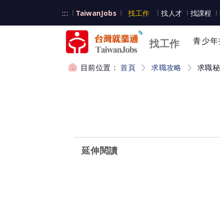
跳到主要內容
台灣就業通
:::
TaiwanJobs
找工作
找人才
找課程
台灣就業通
青少年
找工作
目前位置：
首頁
求職攻略
求職
:::
延伸閱讀