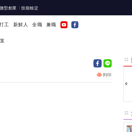
微型創業
技能檢定
打工
新鮮人
全職
兼職
秘笈
列印