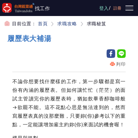
跳到主要內容
/
找工作
登入
註冊
目前位置：
首頁
求職攻略
求職秘笈
履歷表大補湯
列印
不論你想要找什麼樣的工作，第一步驟都是寫一
份有內涵的履歷表。但如何讓忙忙（茫茫）的面
試主管讀完你的履歷表時，猶如飲畢香醇咖啡般
→欲罷不能。這不花點心思是無法達到的，然而
寫履歷表真的沒那麼難，只要妳(你)參考以下的重
點，一定能讓增加雇主約妳(你)來面試的機會喔！