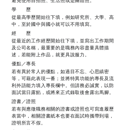
避免使用自拍照、生活照或是團體照。
學 歷
從最高學歷開始往下填，例如研究所、大學、高
中，至於國中與國小就可以不用填寫。
經 歷
從最近的工作經歷開始往下填，並寫出工作期間
及公司名稱，最重要的是職務內容盡量具體描
述，若能附上作品，就更具說服力。
優點／專長
若有異於常人的優點，如過目不忘、心思縝密
等，可藉此表現一番；並將特異功能的專長及流
利外語能力填入專長欄中。但請務必誠實，以防
面試當日露餡，或將來正式錄取後會露出馬腳。
證書／證照
若有與應徵職務相關的證書或證照也可寫進履歷
表當中，相關證書紙本也要在面試時攜帶到場，
證明所言不假。