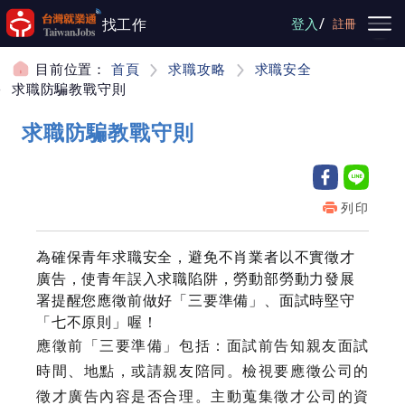
跳到主要內容
/
找工作
登入
註冊
目前位置：
首頁
求職攻略
求職安全
求職防騙教戰守則
求職防騙教戰守則
列印
為確保青年求職安全，避免不肖業者以不實徵才
廣告，使青年誤入求職陷阱，勞動部勞動力發展
署提醒您應徵前做好「三要準備」、面試時堅守
「七不原則」喔！
應徵前「三要準備」包括：面試前告知親友面試
時間、地點，或請親友陪同。檢視要應徵公司的
徵才廣告內容是否合理。主動蒐集徵才公司的資