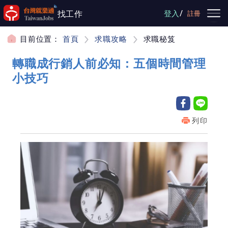
跳到主要內容
/
找工作
登入
註冊
目前位置：
首頁
求職攻略
求職秘笈
轉職成行銷人前必知：五個時間管理
小技巧
列印