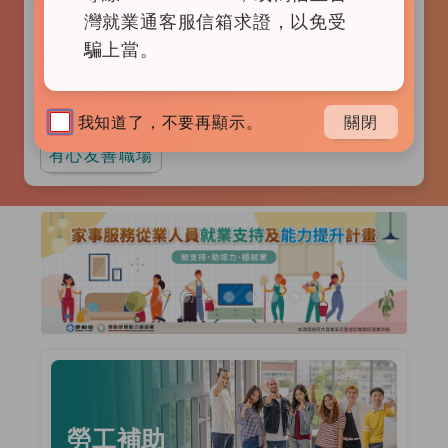
查詢
灣就業通客服信箱求證，以免受
騙上當。
家事服務員
短期工作(含育嬰留停職代)
上市上櫃
行政後勤
物流司機
我知道了，不要再顯示。
關閉
有心友善職場
廣告輪播區
前一張廣告
後一張
勞工補助