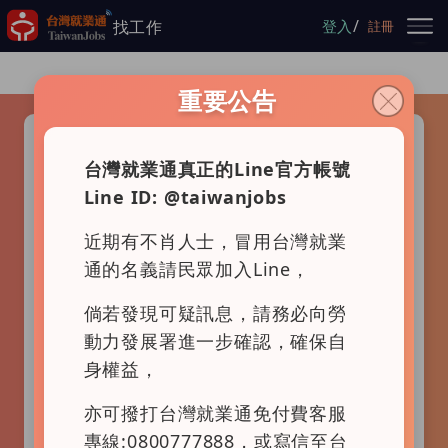
跳到主要內容
/
找工作
登入
註冊
重要公告
請選擇查詢項目
查職務
查公司
地圖找工作
台灣就業通真正的Line官方帳號
Line ID: @taiwanjobs
近期有不肖人士，冒用台灣就業
通的名義請民眾加入Line，
倘若發現可疑訊息，請務必向勞
動力發展署進一步確認，確保自
身權益，
亦可撥打台灣就業通免付費客服
專線:0800777888，或寫信至台