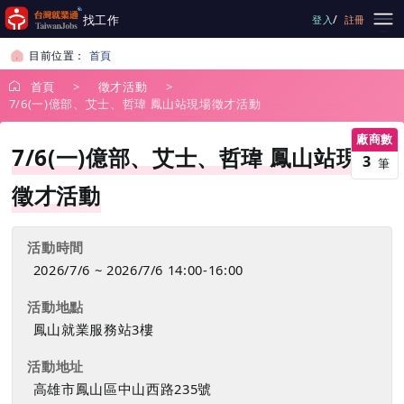
跳到主要內容
/
找工作
登入
註冊
目前位置：
首頁
首頁
徵才活動
7/6(一)億部、艾士、哲瑋 鳳山站現場徵才活動
廠商數
7/6(一)億部、艾士、哲瑋 鳳山站現場
3
筆
徵才活動
活動時間
2026/7/6 ~ 2026/7/6 14:00-16:00
活動地點
鳳山就業服務站3樓
活動地址
高雄市鳳山區中山西路235號