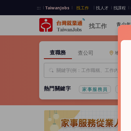
跳到主要內容
台灣就業通
:::
TaiwanJobs
找工作
找人才
找課程
台灣就業通
青少
找工作
:::
請選擇查詢項目
查職務
查公司
地圖找
熱門關鍵字
家事服務員
短期
廣告輪播區