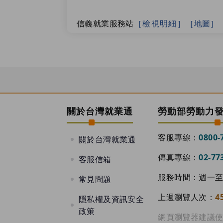
信義就業服務站
［檢視明細］
［地圖］
內湖就業服務站
［檢視明細］
［地圖］
個案管理資源站
［檢視明細］
［地圖］
萬華就業服務台
［檢視明細］
［地圖］
關於台灣就業通
勞動部勞動力
客服專線：
0800-
臺北車站服務台
［檢視明細］
［地圖］
關於台灣就業通
傳真專線：
02-77
客服信箱
南港東明青銀就業服務站(提供銀髮就業諮
服務時間：週一至週
常見問題
艋舺就業服務站(提供銀髮就業諮詢)
［檢
上週瀏覽人次：
4
隱私權及資訊安全
政策
網頁瀏覽器建議使用 Go