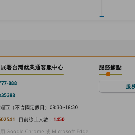
發展署台灣就業通客服中心
服務據點
777-888
服
335388
詢)
［檢視明細］
［地圖］
五（不含國定假日）08:30~18:30
視明細］
［地圖］
502541
目前線上人數：
1450
ogle Chrome 或 Microsoft Edge
60