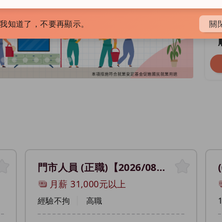
我知道了，不要再顯示。
關
後一張廣告
s
門市人員 (正職)【2026/08/22~2026/08/22 09:30~12:30 2026「薪馬奔騰・職涯啟程」-南投縣廠商聯合徵才活動】（賣場（人員／儲備幹部））
月薪
31,000
元以上
經驗不拘
高職