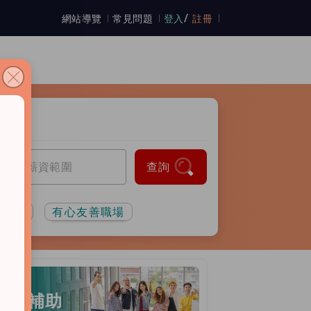
/
網站導覽
常見問題
登入
註冊
查詢
流司機
有心友善職場
勞工補助