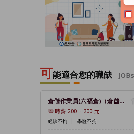
前一張廣告
可
能適合您的職缺
JOB
倉儲作業員(六福倉)（倉儲物流人員）
時薪
200
~
200
元
經驗不拘
學歷不拘