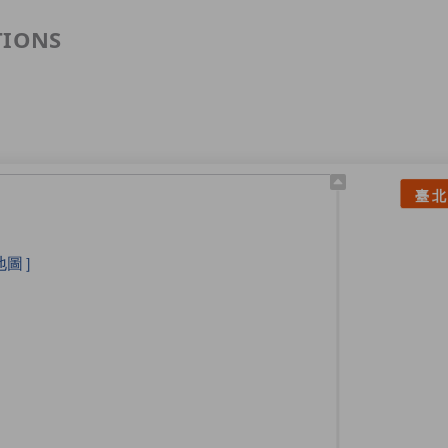
TIONS
臺北
］
地圖］