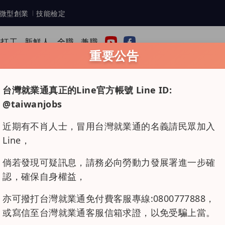
微型創業
技能檢定
年打工
新鮮人
全職
兼職
重要公告
台灣就業通真正的Line官方帳號 Line ID:
工作
@taiwanjobs
近期有不肖人士，冒用台灣就業通的名義請民眾加入
Line，
工作(含育嬰留停職代)
上市上櫃
行政後勤
物
倘若發現可疑訊息，請務必向勞動力發展署進一步確
認，確保自身權益，
亦可撥打台灣就業通免付費客服專線:0800777888，
或寫信至台灣就業通客服信箱求證，以免受騙上當。