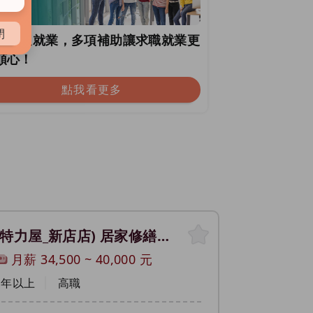
閉
政府挺就業，多項補助讓求職就業更
順心！
點我看更多
(特力屋_新店店) 居家修繕顧問(特力屋管家)，每月享交通津貼、新人前6個月月薪保障40，000元以上)（業務人員）
月薪
34,500
~
40,000
元
1年以上
高職