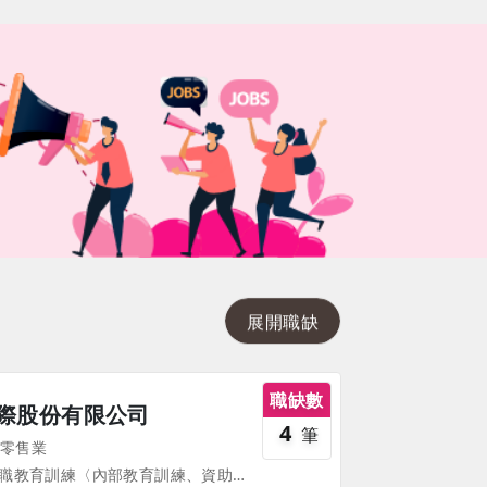
展開職缺
職缺數
際股份有限公司
4
筆
零售業
1.完整員工在職教育訓練〈內部教育訓練、資助進修〉 2.享公司團保 3.婚喪喜慶補助 4.員工旅遊補助 5.生日禮券 6.年節禮券及禮品 7.年終尾牙、獎金 8.定期健康檢查 9.資深員工表揚 10.幼兒扥育優惠 11.職工福利委員會 《部份福利、待遇因職務、職等、職種有所不同，並隨公司營運方針有所調整，詳情請於面試時詢問，並以面試為主》