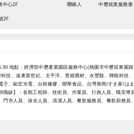
中心2F
聯絡人
中壢就業服務臺
號2F
00~15:30 地點：經濟部中壢產業園區服務中心(桃園市中壢區東園路
陽程科技、遠東新世紀、太平洋、昱鐳應材、永豐餘、輝能科技
子、歐宏光電、台裕橡膠、聯華食品、台灣善商(すき家/はま寿司
【提供職缺】：各類工程師、技術員、作業員、行政人員、職安專
、門市人員、保全人員、清潔人員、餐飲服務員、餐飲廚務員、儲