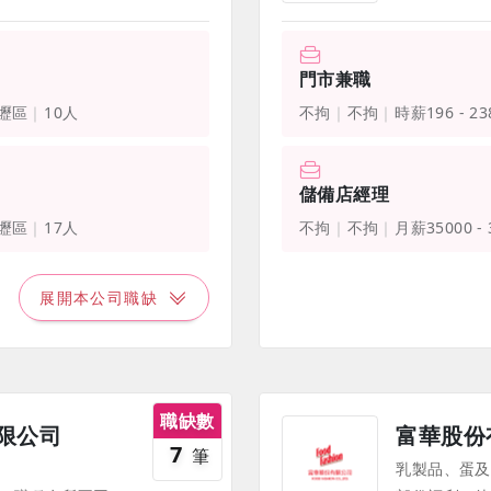
門市兼職
壢區
10人
不拘
不拘
時薪196 - 2
儲備店經理
壢區
17人
不拘
不拘
月薪35000 -
展開本公司職缺
職缺數
限公司
富華股份
7
筆
乳製品、蛋及