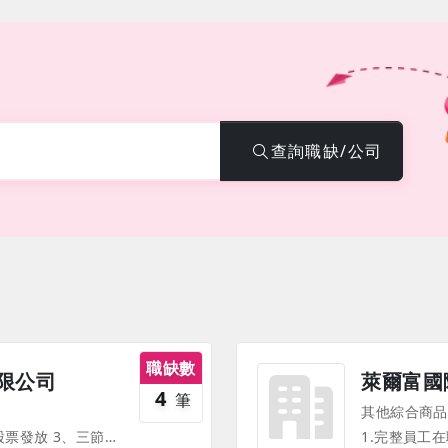
查詢職缺/公司
職缺數
限公司
萊爾富國
4
筆
其他綜合商品
1、生日禮金 2、獎勵獎金或股票發放 3、三節禮金或禮品發放 4、各項津貼及團保 5、績效獎金、年終獎金 6、定期舉辦員工內部教育訓練、外部教育訓練補助 7、定期聚餐、旅遊 《部份福利、待遇因職務、職等、職種有所不同，並隨公司營運方針有所調整，詳情請於面試時詢問，並以面試為主》