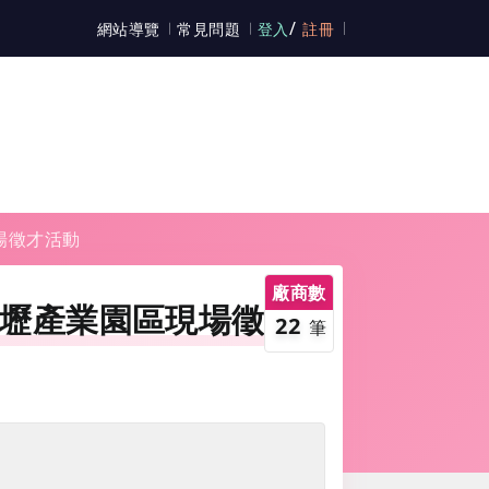
/
網站導覽
常見問題
登入
註冊
現場徵才活動
廠商數
經濟部中壢產業園區現場徵才
22
筆