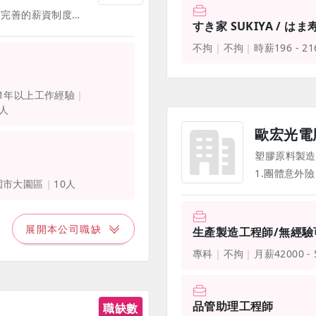
▲ 薪資獎金制度 1丨我們擁有完善的薪資制度，隨著能力成長，薪資也會跟著調整。 2丨每年度視經營績效與整體盈餘獲利情形，進行調薪 (目前已連續15年調薪) 及發給績效獎金、員工分紅、年終獎金 ⇨ 2021年發放140天全薪獎金! 3丨三節除了送你禮金，還送你用不完的家紙產品。(來了公司，衛生紙開銷省起來!) 4丨試用期過後，你可以申請持股信託，成為公司的小小股東。 ▲ 員工及家庭關懷照護 1丨員工團體保險照顧你，也照顧你的家庭。 2丨健全退休撫恤制度，使你在退休之後有更好的生活。 3丨免費膳食供應，使你有滿滿體力繼續工作。 部份福利、待遇因職務、職等、職種有所不同，並隨公司營運方針有所調整，詳情請於面試時詢問，並以面試為主 4丨免費提供制服，讓你成為公司的門面。 5丨你是公司最重要的活資產，為了你的健康，每年提供年度健康檢查。 6丨從加入成為正隆人開始，每年我們都會記得你的生日，並獻上最真誠的祝福與禮金，讓您在生日時可與家人朋友同樂。 7丨婚喪贈儀、生育祝賀金、子女教育獎學金、同仁推薦獎金、同仁及家屬醫療補助、意外災害補助、家庭急難救助、在職傷亡家屬慰問金、原住民久任獎金、颱風天有薪假等，還想要甚麼福利，等你來公司提案! (持續增加中......) ▲ 社團與員工活動 1丨國際化為趨勢，外語訓練補助由公司買單。 2丨下班後使你身心靈平衡發展，有許多豐富社團活動等你來參加：籃球社、瑜珈社、壘球社、桌球社、羽球社、單車社、桌遊社、登山社等。 3丨沒有喜歡的社團可以參加?沒關係! 由你自己創立社團，公司補助你。 4丨提供國內外旅遊補助，帶著你的眷屬一起培養感情。
すき家 SUKIYA / はま
不拘
不拘
時薪196 - 2
1年以上工作經驗
2人
歐宏光電
塑膠原料製造
園市大園區
10人
展開本公司職缺
生產製造工程師/無經驗
專科
不拘
月薪42000 -
品管助理工程師
職缺數