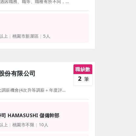
部份福利、待遇因職務、職等、職種有所不同，並隨公司營運方針有所調整，詳情請於面試時詢問，並以面試為主。 福利制度 獎 金 類：年節獎金、員工生日禮金、年終獎金、績效獎金 保 險 類：團險 娛 樂 類：春酒 補 助 類：員工結婚補助、員工國內、外進修補助、員工及眷屬喪葬補助、員工購物優惠 其 他：員工在職教育訓練
元以上
桃園市新屋區
5人
職缺數
股份有限公司
2
筆
01. 一年有5次調薪機會(4次升等調薪＋年度評價) 02. 公司發展前景高，升遷管道暢通 03. 完善在職教育訓練 04. 入職滿一個月即有4天特休(後續依勞基法規定累積) 05. 以15分鐘為單位計算加班費 06. 赴日本研習觀摩機會 07. 交通津貼/深夜上下班車資津貼/深夜工作津貼 08. 房租補助:5，000元/月(依所居地需求申請) 09.每年提供免費健檢(工作滿一年者) 10.提供免費員工制服 ＋ 工作鞋
寿司 HAMASUSHI 儲備幹部
元以上
桃園市不限
10人