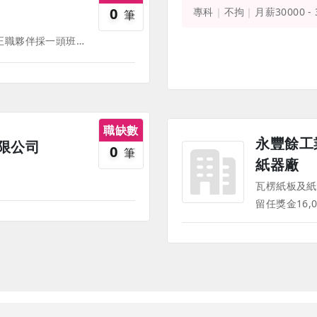
0
專科
不拘
月薪30000 -
筆
餐飲門市夥伴 ◆基礎制度 1.正職夥伴採一頭班制，依規定每七日一例一休，國定假日可彈性挪移 2.提供員工制服 3.生理假、特休等各項法定假別完整保障 ◆薪資給予 1.正職薪資皆包含全勤獎金$3，000元 2.實際薪資內容將依各職缺另行說明，並於面談時完整說明 ◆學習成長 1.完整教育訓練，零經驗也能上手 2.透明升遷管道 3.全品牌調任學習機會 ◆員工福利 1.津貼保障：年資津貼(正職) 2.獎金激勵：分潤獎金、年終獎金(依營運)、旅遊補助獎金(正職)、介紹獎金 3.節慶禮金：端午、中秋、春節禮金 4.健康照護：年度健康檢查 5.生日專屬：生日禮券 ＋ 生日假（正職） 6.其他福利：員工餐、部門聚餐、春酒活動、員工消費折扣 《部份福利、待遇因職務、職等、職種有所不同，並隨公司營運方針有所調整，詳情請於面試時詢問，並以面試為主》
職缺數
永豐餘工
限公司
0
筆
紙器廠
瓦楞紙板及紙
留任獎金16,0