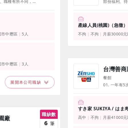
部份福利、待遇因職務、職等、職種有所不同，並隨公司營運方針有所調整，詳情請於面試時詢問，並以面試為主。 公司制度：需穿著員工制服、員工在職教育訓練 獎金福利：年節獎金、員工生日禮金、年終獎金 保險福利：意外險、員工體檢 餐飲福利：伙食費 交通福利：上下班車資補助、員工停車位或停車補助 設備福利：員工餐廳 娛樂福利：自強活動、國內旅遊、員工定期聚餐 補助福利：員工結婚補助、生育補助、子女教育補助、員工及眷屬喪葬補助 其他福利：員工停車位.交通津貼
產線人員(桃園)（急徵）
園市中壢區
5人
不拘
不拘
月薪30000
園市中壢區
3人
台灣善商
餐館
展開本公司職缺
すき家 SUKIYA / はま
職缺數
園廠
高中
不拘
月薪41000
6
筆