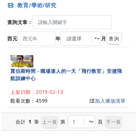
教育/學術/研究
查詢文章：
關鍵字
西元年
月份
西元
年
月
賈伯斯時間 - 職場達人的一天「飛行教官」安捷飛
航訓練中心
上架日期：
2019-02-13
觀看次數：
4599
加入播放清單
合計
1
筆
第
頁