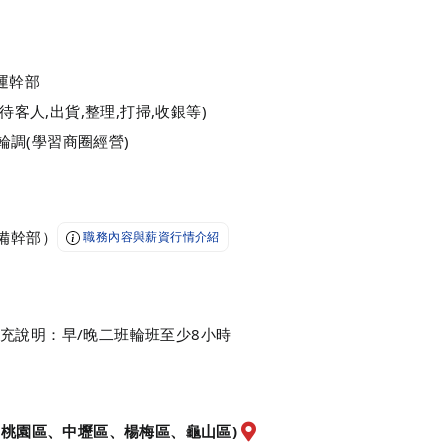
運幹部
待客人,出貨,整理,打掃,收銀等)
/輪調(學習商圈經營)
備幹部）
職務內容與薪資行情介紹
充說明：早/晚二班輪班至少8小時
(桃園區、中壢區、楊梅區、龜山區)
前往查看地圖