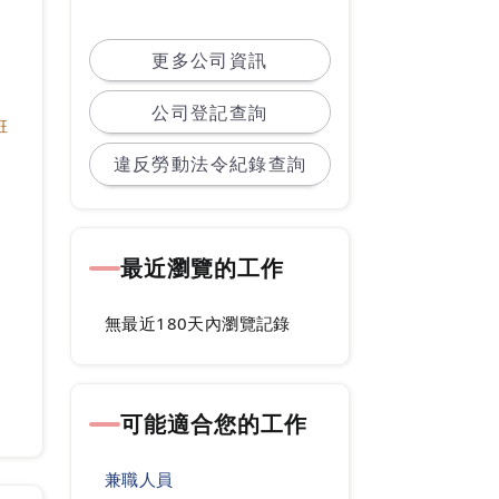
精神，提供台灣消費者低價位，
高品質的購物樂趣。
更多公司資訊
本公司秉持著日本大創顧客至上
公司登記查詢
的精神在台灣創社。
班
大創在日本為一知名企業，有2
違反勞動法令紀錄查詢
000多家門市、目前在台灣己有
39家門市、希望對服務工作有
熱誠，肯學習的你們，能一起加
最近瀏覽的工作
入我們的行列。
ps.所有應徵履歷均採mail方式!
無最近180天內瀏覽記錄
合者電話通知面試時間及地點，
不合者恕不另行通知!( 應徵mail
可能適合您的工作
主旨請註明要應徵的門市名稱及
職缺以便作業!)
兼職人員