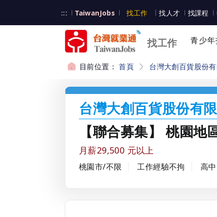
跳到主要內容
台灣就業通
:::
TaiwanJobs
找工作
找人才
找課程
台灣就業通
青少年
找工作
目前位置：
首頁
台灣大創百貨股份有
:::
台灣大創百貨股份有
【聯合募集】 桃園地
月薪29,500 元以上
桃園市/不限
工作經驗不拘
高中