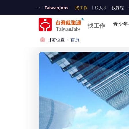
跳到主要內容
台灣就業通
:::
TaiwanJobs
找工作
找人才
找課程
台灣就業通
青少年
找工作
目前位置：
首頁
:::