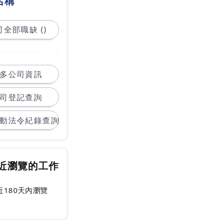
名稱
全部職缺 ()
多公司資訊
司登記查詢
動法令紀錄查詢
近瀏覽的工作
近180天內瀏覽