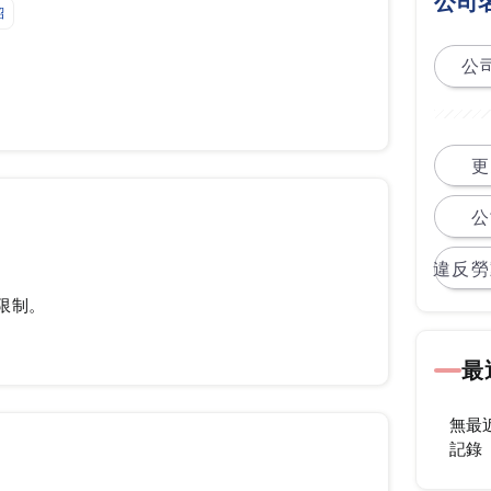
公司
紹
公司
更
公
違反勞
限制。
最
無最
記錄