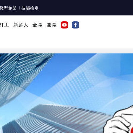
微型創業
技能檢定
打工
新鮮人
全職
兼職