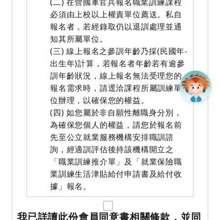
(二) 在營國軍官兵報名職業訓練課程
必須由上校以上權責單位薦送。私自
報名者，若經錄取仍以退訓處理並通
知其所屬單位。
(三) 線上報名之參訓年齡乃採(民國年-
出生年)計算，若報名者年齡若有逾參
訓年齡狀況，線上報名無法受理您的
報名需求時，請逕洽課程所屬訓練單
位辦理，以確保您的權益。
(四) 如您屬於非自願性離職身分別，
為確保您個人的權益，請您於報名前
先至公立就業服務機構安排職訓諮
詢，經適訓評估後持該機構開立之
「職業訓練推介單」及「就業保險職
業訓練生活津貼給付申請書及給付收
據」報名。
我已詳讀此份會員同意書相關條款，並同