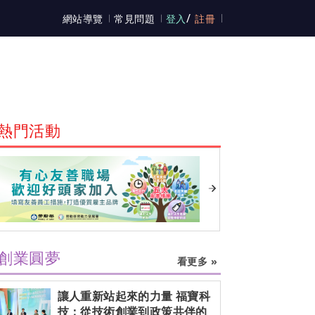
/
網站導覽
常見問題
登入
註冊
熱門活動
創業圓夢
看更多 »
讓人重新站起來的力量 福寶科
技：從技術創業到政策共伴的