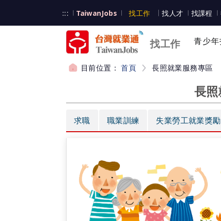
跳到主要內容
台灣就業通
:::
TaiwanJobs
找工作
找人才
找課程
台灣就業通
青少年
找工作
目前位置：
首頁
長照就業服務專區
長照
:::
求職
職業訓練
失業勞工就業獎勵