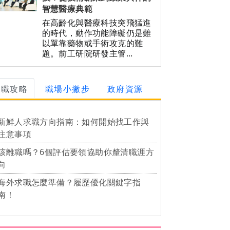
智慧醫療典範
在高齡化與醫療科技突飛猛進
的時代，動作功能障礙仍是難
以單靠藥物或手術攻克的難
題。前工研院研發主管...
求職攻略
職場小撇步
政府資源
新鮮人求職方向指南：如何開始找工作與
注意事項
該離職嗎？6個評估要領協助你釐清職涯方
向
海外求職怎麼準備？履歷優化關鍵字指
南！