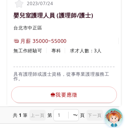
2023/07/24
職務名稱(職業類別)
嬰兒室護理人員 (護理師/護士)
工作地區
台北市中正區
計薪方式
月薪
35000~55000
工作經驗
學歷
無工作經驗可
專科
求才人數：
3
人
工作內容
具有護理師或護士資格，從事專業護理服務工
作。
我要應徵
我要應徵
共
1
筆
第
頁
上一頁
下一頁