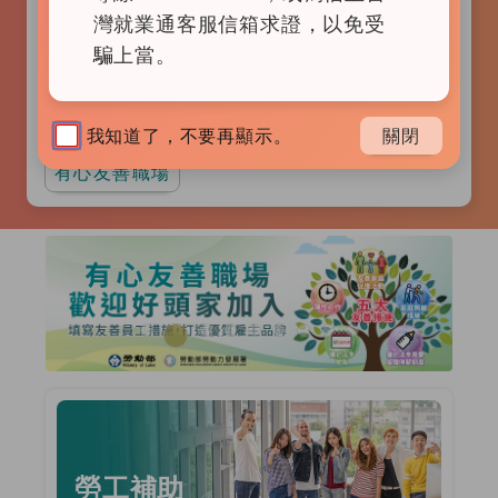
查詢
灣就業通客服信箱求證，以免受
騙上當。
家事服務員
短期工作(含育嬰留停職代)
上市上櫃
行政後勤
物流司機
我知道了，不要再顯示。
關閉
有心友善職場
廣告輪播區
前一張廣告
後一張
勞工補助