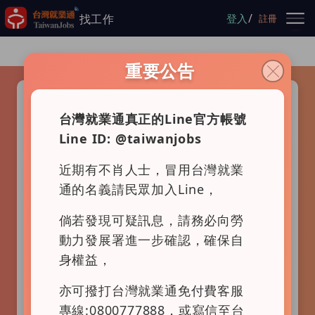
跳到主要內容
/
找工作
登入
註冊
重要公告
請選擇查詢項目
查職務
查公司
地圖找工作
台灣就業通真正的Line官方帳號
Line ID: @taiwanjobs
近期有不肖人士，冒用台灣就業
通的名義請民眾加入Line，
倘若發現可疑訊息，請務必向勞
動力發展署進一步確認，確保自
身權益，
亦可撥打台灣就業通免付費客服
專線:0800777888，或寫信至台