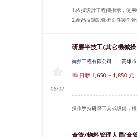
1.依據設計工程師指示，使
2.產品技議記錄術文件製作
3.需有汽車駕照(需出差)。
工作技能:
研磨半技工(其它機械操
繪製2D／3D模具設計圖、
御鼎工程有限公司
高雄市
日薪
1,650
~
1,850
元
08/07
操作手持研磨工具或設備，機
倉管/物料管理人員(倉