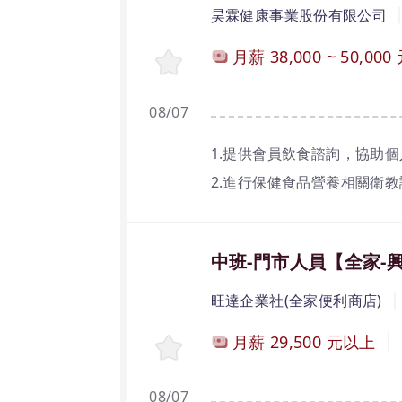
昊霖健康事業股份有限公司
月薪
38,000
~
50,000
08/07
1.提供會員飲食諮詢，協助
2.進行保健食品營養相關衛
3.擔任營養教育及營養推廣
4.參與健康管理計畫，提供
中班-門市人員【全家-
5.完成主管交辦的其他相關
旺達企業社(全家便利商店)
職位條件：
月薪
29,500
元以上
1.需具備營養師證照。
2.對健康產業充滿熱忱，具
08/07