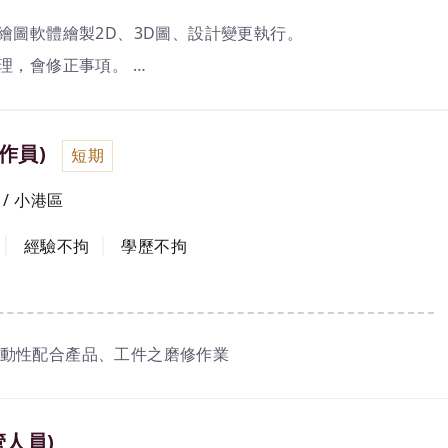
用繪圖軟體繪製2D、3D圖、設計變更執行。
管理，會修正事項。
作員)
短期
電腦繪圖軟體操作
 / 小港區
經驗不拘
學歷不拘
動性配合產品、工件之磨修作業
管人員)