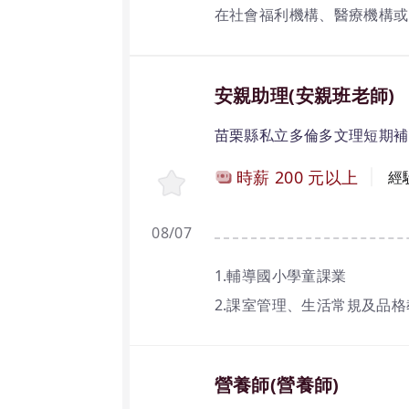
在社會福利機構、醫療機構或
安親助理(安親班老師)
苗栗縣私立多倫多文理短期補
時薪
200
元以上
經
08/07
1.輔導國小學童課業
2.課室管理、生活常規及品
3.其他主管交辦事項
4.有經驗者佳，無經驗可培
營養師(營養師)
5.兼職/正職皆可