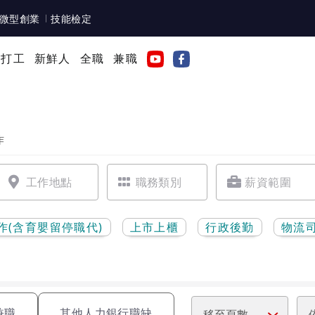
微型創業
技能檢定
年打工
新鮮人
全職
兼職
作
作(含育嬰留停職代)
上市上櫃
行政後勤
物流
兼職
其他人力銀行職缺