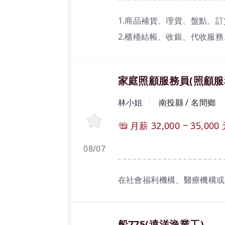
3.具備良好的溝通能力與團
1.商品補貨、理貨、盤點、
2.櫃檯結帳、收銀、代收服
3.商品諮詢服務、貨品上架
4.維持店面環境清潔工作。
家庭照顧服務員(照顧服
林小姐
南投縣 / 名間鄉
月薪
32,000
~
35,000
08/07
在社會福利機構、醫療機構或
船775(遠洋漁業工)