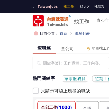
跳到主要內容
台灣就業通
:::
TaiwanJobs
找工作
找人才
找課程
台灣就業通
青少
找工作
目前位置：
首頁
職缺列表
請選擇查詢項目
:::
查職務
查公司
地圖找工
熱門關鍵字
家事服務員
短期工
只顯示可線上應徵的職缺
(1000)
全部工作
全職