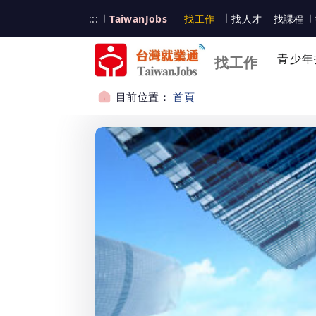
跳到主要內容
台灣就業通
:::
TaiwanJobs
找工作
找人才
找課程
台灣就業通
青少年
找工作
目前位置：
首頁
:::