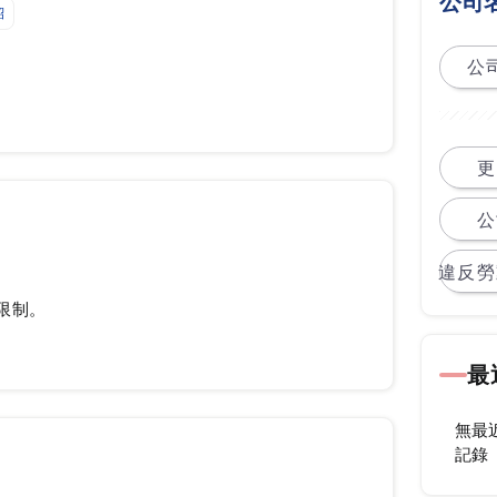
公司
紹
公司
更
公
違反勞
限制。
最
無最
記錄