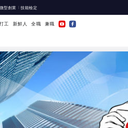
微型創業
技能檢定
打工
新鮮人
全職
兼職