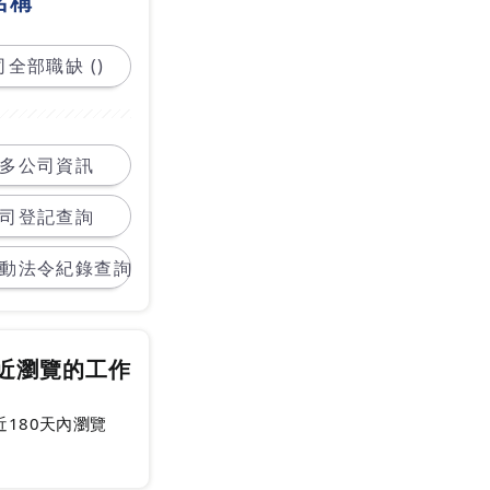
名稱
全部職缺 ()
多公司資訊
司登記查詢
動法令紀錄查詢
近瀏覽的工作
近180天內瀏覽