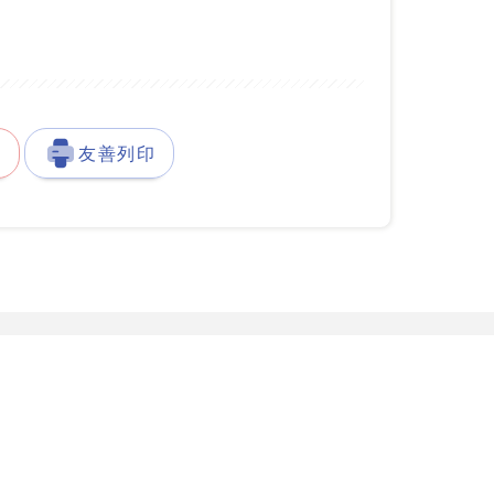
徵
友善列印
發展署台灣就業通客服中心
服務據點
777-888
服