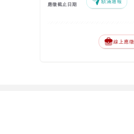
額滿通報
應徵截止日期
線上應
關於台灣就業通
勞動部勞動力
客服專線：
0800-
關於台灣就業通