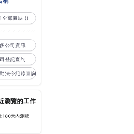
名稱
全部職缺 ()
多公司資訊
司登記查詢
動法令紀錄查詢
近瀏覽的工作
近180天內瀏覽