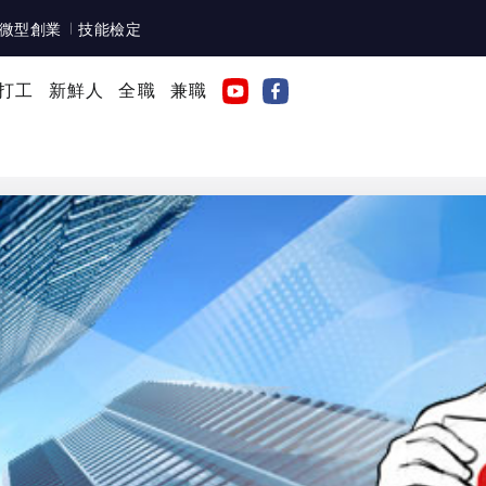
微型創業
技能檢定
打工
新鮮人
全職
兼職