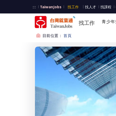
跳到主要內容
台灣就業通
:::
TaiwanJobs
找工作
找人才
找課程
台灣就業通
青少年
找工作
目前位置：
首頁
:::