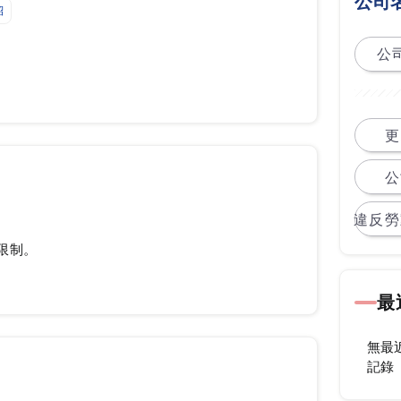
公司
紹
公司
更
公
違反勞
限制。
最
無最
記錄