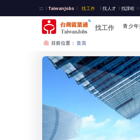
跳到主要內容
台灣就業通
:::
TaiwanJobs
找工作
找人才
找課程
台灣就業通
青少年
找工作
目前位置：
首頁
:::