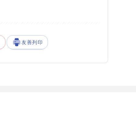
徵
友善列印
發展署台灣就業通客服中心
服務據點
777-888
服