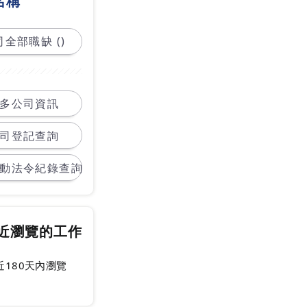
名稱
全部職缺 ()
多公司資訊
司登記查詢
動法令紀錄查詢
近瀏覽的工作
近180天內瀏覽