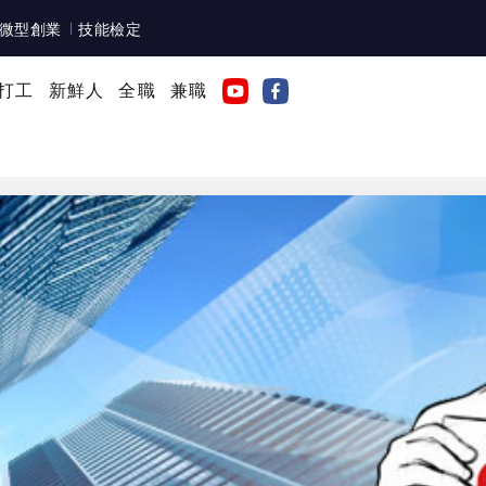
微型創業
技能檢定
打工
新鮮人
全職
兼職