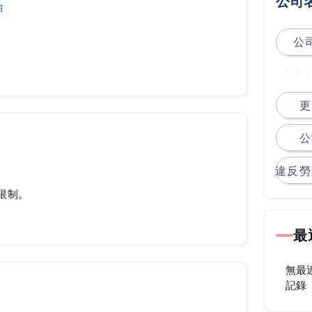
公司
紹
公司
更
公
違反勞
限制。
最
無最
記錄