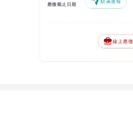
額滿通報
應徵截止日期
線上應
關於台灣就業通
勞動部勞動力
客服專線：
0800-
關於台灣就業通