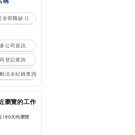
名稱
全部職缺 ()
多公司資訊
司登記查詢
動法令紀錄查詢
近瀏覽的工作
近180天內瀏覽