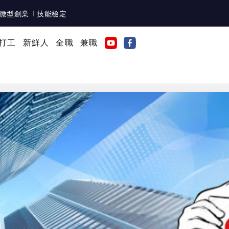
微型創業
技能檢定
打工
新鮮人
全職
兼職