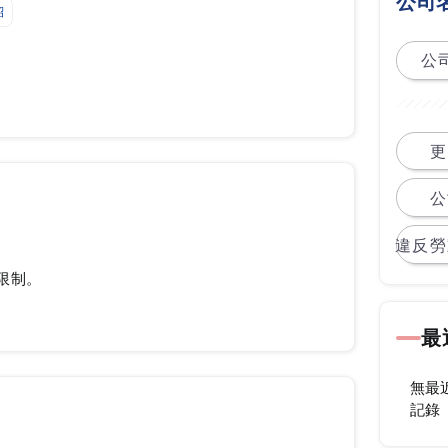
公司
紹
公司
更
公
違反勞
限制。
最
無最
記錄