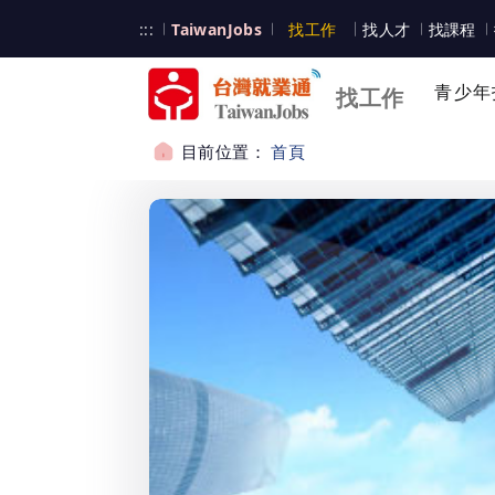
跳到主要內容
台灣就業通
:::
TaiwanJobs
找工作
找人才
找課程
台灣就業通
青少年
找工作
目前位置：
首頁
:::