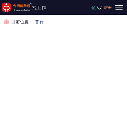
跳到主要內容
/
找工作
登入
註冊
目前位置：
首頁
影音專區
影音專區
職業介紹
職涯講座精華影片
政策宣導