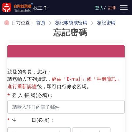
跳到主要內容
/
找工作
登入
註冊
目前位置：
首頁
忘記帳號或密碼
忘記密碼
忘記密碼
親愛的會員，您好：
請您輸入下列資訊，
經由「E-mail」或「手機簡訊」
進行重新認證
後，即可自行修改密碼。
*
登 入 帳 號(必填)：
*
生 日(必填)：
月