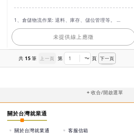
工作內容
1、倉儲物流作業: 退料、庫存、儲位管理等。
我要應徵
2、倉儲系統操作與資料維護。
未提供線上應徵
3、客戶應對及異常處理。
4、機具操作(油壓板車、電動拖板車等)
5、主管交辦事項。
共
15
筆
第
頁
上一頁
下一頁
收合/開啟選單
關於台灣就業通
關於台灣就業通
客服信箱