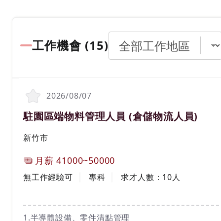
工作機會 (
15
)
2026/08/07
職務名稱(職業類別)
駐園區端物料管理人員 (倉儲物流人員)
工作地區
新竹市
計薪方式
月薪
41000~50000
工作經驗
學歷
無工作經驗可
專科
求才人數：
10
人
工作內容
1.半導體設備、零件清點管理