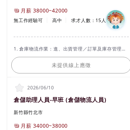
計薪方式
月薪
38000~42000
工作經驗
學歷
無工作經驗可
高中
求才人數：
15
人
工作內容
1. 倉庫物流作業：進、出貨管理／訂單及庫存管理／
貨物盤點及儲位管理等
我要應徵
2. 系統操作與資料維護
未提供線上應徵
3. 每日報表製作及更新
4. 有機具操作經驗者或證照者尤佳，例如：拖板車、
堆高機等
2026/06/10
職務名稱(職業類別)
倉儲助理人員-早班 (倉儲物流人員)
工作地區
新竹縣竹北市
計薪方式
月薪
34000~38000