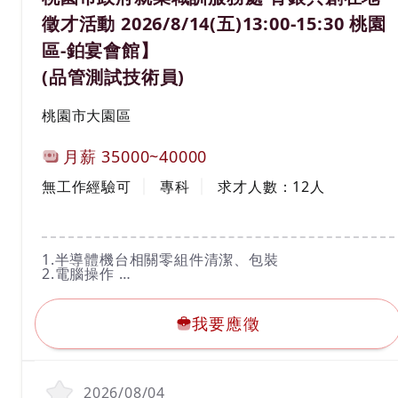
徵才活動 2026/8/14(五)13:00-15:30 桃園
區-鉑宴會館】
(品管測試技術員)
工作地區
桃園市大園區
計薪方式
月薪
35000~40000
工作經驗
學歷
無工作經驗可
專科
求才人數：
12
人
工作內容
1.半導體機台相關零組件清潔、包裝
2.電腦操作
3.須穿著全套無塵衣
我要應徵
4.物料拆裝分箱工作
我要應徵
2026/08/04