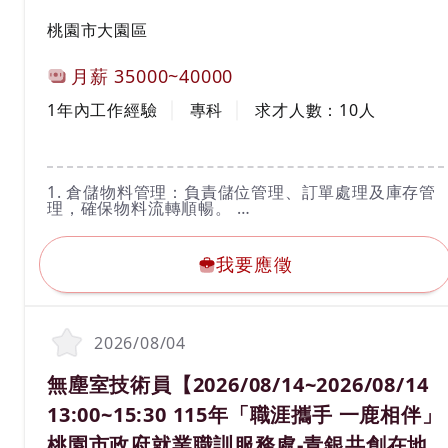
工作地區
桃園市大園區
計薪方式
月薪
35000~40000
工作經驗
學歷
1年內工作經驗
專科
求才人數：
10
人
工作內容
1. 倉儲物料管理：負責儲位管理、訂單處理及庫存管
理，確保物料流轉順暢。
2. 倉儲系統操作：操作倉儲系統，負責資料的錄入與
我要應徵
更新，確保數據準確。
3. 異常問題處理：協調各部門處理倉儲異常並提出改
我要應徵
善方案。
4. 定期盤點：進行庫存盤點，確保數據準確。
5. 主管交辦事項：配合主管安排其他工作，確保倉儲
作業順利進行。
2026/08/04
職務名稱(職業類別)
無塵室技術員【2026/08/14~2026/08/14
13:00~15:30 115年「職涯攜手 一鹿相伴」
桃園市政府就業職訓服務處-青銀共創在地