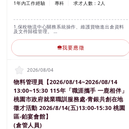
1年內工作經驗
專科
求才人數：
2
人
工作內容
1.保稅物流中心關務系統操作、維護貨物進出倉資料
及文件歸檔管理。
2.進出口報表製作、報單核對、異常處理等保稅相關
我要應徵
業務。
3.與客戶、報關行、貨運代理聯繫溝通與工作協調。
我要應徵
4.海關稽核資料準備。
2026/08/04
職務名稱(職業類別)
物料管理員【2026/08/14~2026/08/14
13:00~15:30 115年「職涯攜手 一鹿相伴」
桃園市政府就業職訓服務處-青銀共創在地
徵才活動 2026/8/14(五)13:00-15:30 桃園
區-鉑宴會館】
(倉管人員)