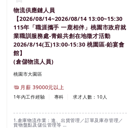
職務名稱(職業類別)
物流供應鏈人員
【2026/08/14~2026/08/14 13:00~15:30
115年「職涯攜手 一鹿相伴」桃園市政府就
業職訓服務處-青銀共創在地徵才活動
2026/8/14(五)13:00-15:30 桃園區-鉑宴會
館】
(倉儲物流人員)
工作地區
桃園市大園區
計薪方式
月薪
39000元以上
工作經驗
學歷
1年內工作經驗
專科
求才人數：
10
人
工作內容
1.倉庫物流作業：進、出貨管理／訂單及庫存管理／
貨物盤點及儲位管理等