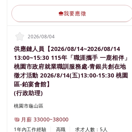
2.系統操作與資料維護
我要應徵
3.每日報表製作及更新
4.有機具操作經驗者尤佳，例如：拖板車、堆高機等
我要應徵
2026/08/04
職務名稱(職業類別)
供應鏈人員【2026/08/14~2026/08/14
13:00~15:30 115年「職涯攜手 一鹿相伴」
桃園市政府就業職訓服務處-青銀共創在地
徵才活動 2026/8/14(五)13:00-15:30 桃園
區-鉑宴會館】
(行政助理)
工作地區
桃園市龜山區
計薪方式
月薪
33000~38000
工作經驗
學歷
1年內工作經驗
高職
求才人數：
5
人