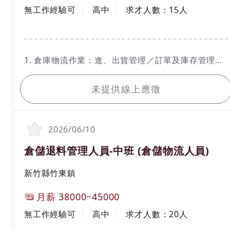
工作經驗
學歷
無工作經驗可
高中
求才人數：
15
人
工作內容
1. 倉庫物流作業：進、出貨管理／訂單及庫存管理／
貨物盤點及儲位管理等
我要應徵
2. 系統操作與資料維護
未提供線上應徵
3. 每日報表製作及更新
4. 有機具操作經驗者或證照者尤佳，例如：拖板車、
堆高機等
2026/06/10
職務名稱(職業類別)
倉儲退料管理人員-中班 (倉儲物流人員)
工作地區
新竹縣竹東鎮
計薪方式
月薪
38000~45000
工作經驗
學歷
無工作經驗可
高中
求才人數：
20
人