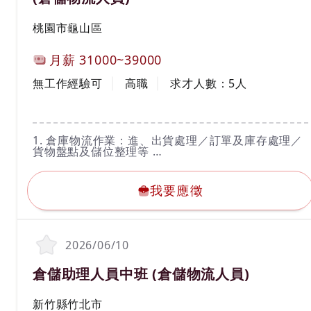
工作地區
桃園市龜山區
計薪方式
月薪
31000~39000
工作經驗
學歷
無工作經驗可
高職
求才人數：
5
人
工作內容
1. 倉庫物流作業：進、出貨處理／訂單及庫存處理／
貨物盤點及儲位整理等
2. 協助每日報表製作及更新
我要應徵
3. 協助聯繫客戶端與異常處理
4.主管交辦事項
我要應徵
2026/06/10
職務名稱(職業類別)
倉儲助理人員中班 (倉儲物流人員)
工作地區
新竹縣竹北市