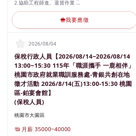
2.協助工程師進、退貨作業
3.客戶端碼頭與無塵室料件運送/檢查
我要應徵
4.定期盤點
5.須穿著全套無塵衣
我要應徵
6.搬運15公斤以內重物(皆有機具輔助)
2026/08/04
職務名稱(職業類別)
保稅行政人員【2026/08/14~2026/08/14
13:00~15:30 115年「職涯攜手 一鹿相伴」
桃園市政府就業職訓服務處-青銀共創在地
徵才活動 2026/8/14(五)13:00-15:30 桃園
區-鉑宴會館】
(保稅人員)
工作地區
桃園市大園區
計薪方式
月薪
35000~40000
工作經驗
學歷