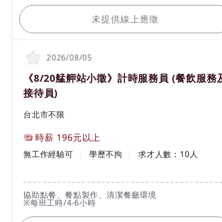
我要應徵
未提供線上應徵
2026/08/05
職務名稱(職業類別)
《8/20艋舺站小徵》計時服務員 (餐飲服務
接待員)
工作地區
台北市不限
計薪方式
時薪
196元以上
工作經驗
學歷
無工作經驗可
學歷不拘
求才人數：
10
人
工作內容
協助點餐、餐點製作、清潔餐廳環境
※每班工時/4-6小時
我要應徵