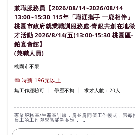
職務名稱(職業類別)
兼職服務員【2026/08/14~2026/08/14
13:00~15:30 115年「職涯攜手 一鹿相伴」
桃園市政府就業職訓服務處-青銀共創在地
才活動 2026/8/14(五)13:00-15:30 桃園區-
鉑宴會館】
(兼職人員)
工作地區
桃園市不限
計薪方式
時薪
196元以上
工作經驗
學歷
無工作經驗可
學歷不拘
求才人數：
20
人
工作內容
專業服務區/生產區訓練，肩並肩同儕工作模式，讓每
員工的工作與學習能夠並進，
提供美味餐點與貼心服務給顧客。
我要應徵
在歡樂的餐廳氛圍中與夥伴一同成長