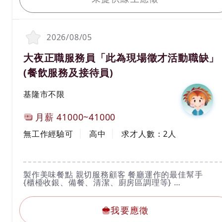
2026/08/05
職務名稱(職業類別)
大夜正職服務員「此為現場徵才活動職缺」
(餐飲服務及接待員)
工作地區
基隆市不限
計薪方式
月薪
41000~41000
工作經驗
學歷
無工作經驗可
高中
求才人數：
2
人
工作內容
製作美味餐點 親切服務顧客 餐廳運作的最佳幫手
{櫃檯收銀、備餐、清潔、廚房區調理等}
我要應徵
公司地點基隆、金山、瑞芳
我要應徵