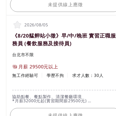
未提供線上應徵
2026/08/05
職務名稱(職業類別)
《8/20艋舺站小徵》早/中/晚班 實習正職服
務員 (餐飲服務及接待員)
工作地區
台北市不限
計薪方式
月薪
29500元以上
工作經驗
學歷
無工作經驗可
學歷不拘
求才人數：
30
人
工作內容
協助點餐、餐點製作、清潔餐廳環境
*月薪32000元起(實習期間薪29500元)
我要應徵
未提供線上應徵