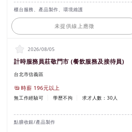
工作內容
櫃台服務、產品製作、環境維護
我要應徵
未提供線上應徵
2026/08/05
職務名稱(職業類別)
計時服務員莊敬門市 (餐飲服務及接待員)
工作地區
台北市信義區
計薪方式
時薪
196元以上
工作經驗
學歷
無工作經驗可
學歷不拘
求才人數：
30
人
工作內容
點膳收銀/產品製作