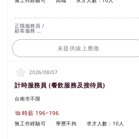
無工作經驗可
高職
求才人數：
10
人
工作內容
正職服務員 /
顧客服務
環境維護
我要應徵
餐點製作
《工作時間》早班,中班,夜班
未提供線上應徵
《工作說明》對餐飲營運工作有興趣。
2026/08/07
職務名稱(職業類別)
計時服務員 (餐飲服務及接待員)
工作地區
台南市不限
計薪方式
時薪
196~196
工作經驗
學歷
無工作經驗可
學歷不拘
求才人數：
10
人