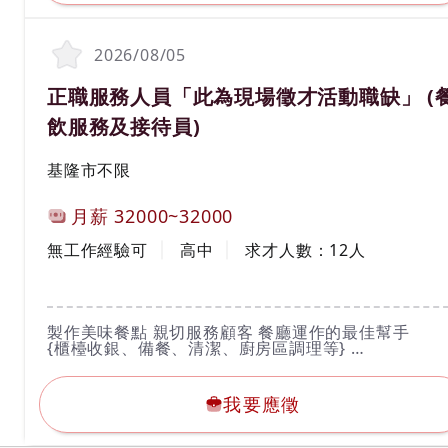
2026/08/05
職務名稱(職業類別)
正職服務人員「此為現場徵才活動職缺」 (
飲服務及接待員)
工作地區
基隆市不限
計薪方式
月薪
32000~32000
工作經驗
學歷
無工作經驗可
高中
求才人數：
12
人
工作內容
製作美味餐點 親切服務顧客 餐廳運作的最佳幫手
{櫃檯收銀、備餐、清潔、廚房區調理等}
我要應徵
公司地點基隆、金山、瑞芳
我要應徵