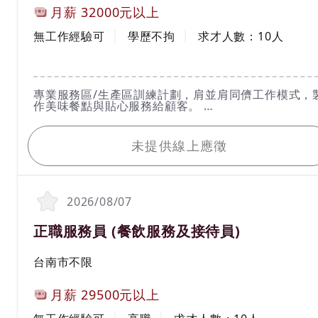
月薪
32000元以上
工作經驗
學歷
無工作經驗可
學歷不拘
求才人數：
10
人
工作內容
專業服務區/生產區訓練計劃，肩並肩同儕工作模式，
作美味餐點與貼心服務給顧客。
我要應徵
*固定上8小時，時段不拘
未提供線上應徵
2026/08/07
職務名稱(職業類別)
正職服務員 (餐飲服務及接待員)
工作地區
台南市不限
計薪方式
月薪
29500元以上
工作經驗
學歷